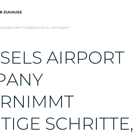
R ZUHAUSE
kologischen Fußabdruck zu verringern
S
E
L
S
A
I
R
P
O
R
T
P
A
N
Y
R
N
I
M
M
T
H
T
I
G
E
S
C
H
R
I
T
T
E
,