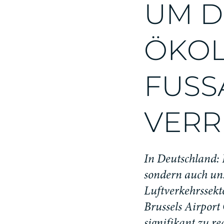
U
M
D
Ö
K
O
F
U
SS
V
E
R
R
I
n
D
e
u
t
s
c
h
l
a
n
d
:
s
o
n
d
e
r
n
a
u
c
h
u
n
L
u
f
t
v
e
r
k
e
h
r
s
s
e
k
t
B
r
u
s
s
e
l
s
A
i
r
p
o
r
t