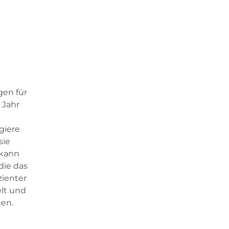
gen für
 Jahr
giere
sie
 kann
die das
zienter
lt und
nen.