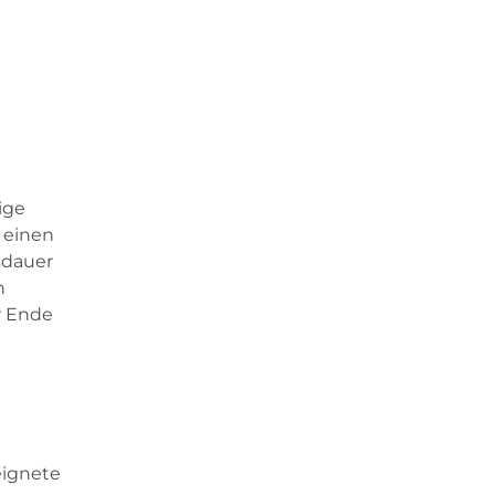
ige
n einen
sdauer
n
r Ende
eignete