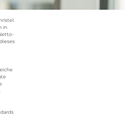
istel.
h in
Netto-
 dieses
reiche
äte
e
n
ndards