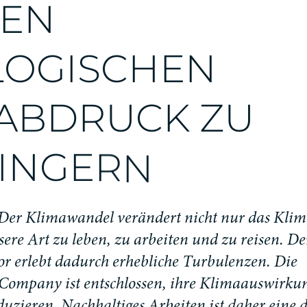
E
N
L
O
G
I
S
C
H
E
N
A
B
D
R
U
C
K
Z
U
I
N
G
E
R
N
D
e
r
K
l
i
m
a
w
a
n
d
e
l
v
e
r
ä
n
d
e
r
t
n
i
c
h
t
n
u
r
d
a
s
K
l
i
m
s
e
r
e
A
r
t
z
u
l
e
b
e
n
,
z
u
a
r
b
e
i
t
e
n
u
n
d
z
u
r
e
i
s
e
n
.
D
e
o
r
e
r
l
e
b
t
d
a
d
u
r
c
h
e
r
h
e
b
l
i
c
h
e
T
u
r
b
u
l
e
n
z
e
n
.
D
i
e
C
o
m
p
a
n
y
i
s
t
e
n
t
s
c
h
l
o
s
s
e
n
,
i
h
r
e
K
l
i
m
a
a
u
s
w
i
r
k
u