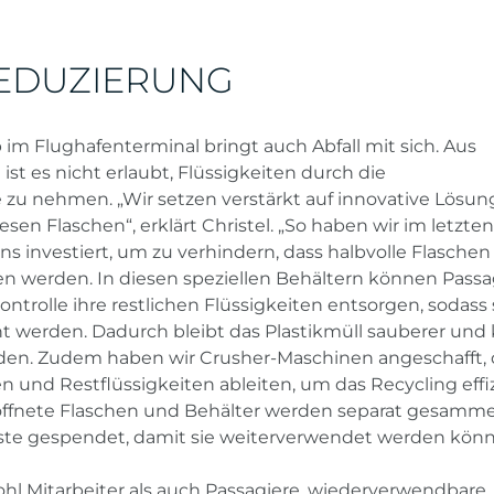
EDUZIERUNG
 im Flughafenterminal bringt auch Abfall mit sich. Aus
st es nicht erlaubt, Flüssigkeiten durch die
e zu nehmen. „Wir setzen verstärkt auf innovative Lösun
en Flaschen“, erklärt Christel. „So haben wir im letzten
ins investiert, um zu verhindern, dass halbvolle Flaschen
n werden. In diesen speziellen Behältern können Passa
ontrolle ihre restlichen Flüssigkeiten entsorgen, sodass 
t werden. Dadurch bleibt das Plastikmüll sauberer und
rden. Zudem haben wir Crusher-Maschinen angeschafft, 
n und Restflüssigkeiten ableiten, um das Recycling effi
öffnete Flaschen und Behälter werden separat gesamme
enste gespendet, damit sie weiterverwendet werden kön
hl Mitarbeiter als auch Passagiere, wiederverwendbare