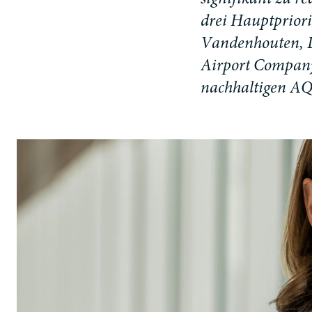
s
i
g
n
i
f
i
k
a
n
t
z
u
r
e
d
r
e
i
H
a
u
p
t
p
r
i
o
r
i
V
a
n
d
e
n
h
o
u
t
e
n
,
A
i
r
p
o
r
t
C
o
m
p
a
n
n
a
c
h
h
a
l
t
i
g
e
n
A