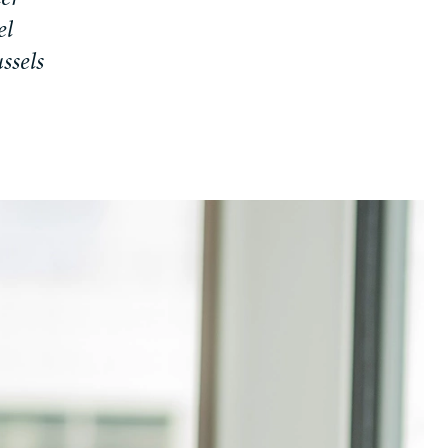
d
e
r
e
l
u
s
s
e
l
s