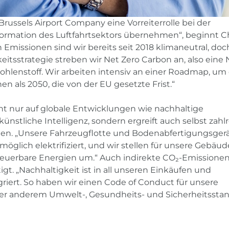
Brussels Airport Company eine Vorreiterrolle bei der
ormation des Luftfahrtsektors übernehmen“, beginnt Chr
 Emissionen sind wir bereits seit 2018 klimaneutral, doc
eitsstrategie streben wir Net Zero Carbon an, also eine 
ohlenstoff. Wir arbeiten intensiv an einer Roadmap, um
hen als 2050, die von der EU gesetzte Frist.“
ht nur auf globale Entwicklungen wie nachhaltige
künstliche Intelligenz, sondern ergreift auch selbst zahl
n. „Unsere Fahrzeugflotte und Bodenabfertigungsger
öglich elektrifiziert, und wir stellen für unsere Gebäud
rneuerbare Energien um.“ Auch indirekte CO₂-Emissione
gt. „Nachhaltigkeit ist in all unseren Einkäufen und
riert. So haben wir einen Code of Conduct für unsere
nter anderem Umwelt-, Gesundheits- und Sicherheitssta