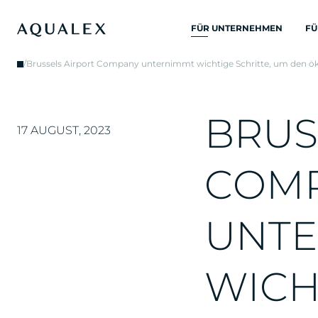
FÜR UNTERNEHMEN
FÜ
ALLE
/
Brussels Airport Company unternimmt wichtige Schritte, um den ö
TRINKWASSERSYSTEME
TRINKWASSERHÄHNE
B
R
U
S
KÜCHENARMATUREN
17 AUGUST, 2023
WASSERKUEHLER
C
O
M
WASSERSPENDER
TRINKBRUNNEN
U
N
T
E
WASSERFILTER
W
I
C