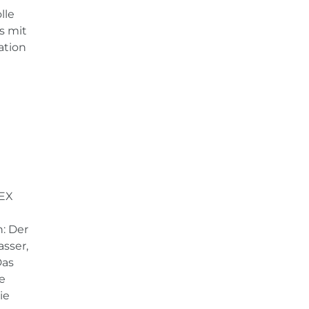
lle
s mit
ation
LEX
: Der
sser,
Das
e
ie