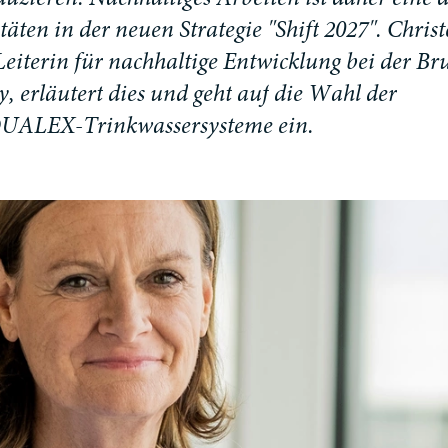
d
u
z
i
e
r
e
n
.
N
a
c
h
h
a
l
t
i
g
e
s
A
r
b
e
i
t
e
n
i
s
t
d
a
h
e
r
e
i
n
e
t
ä
t
e
n
i
n
d
e
r
n
e
u
e
n
S
t
r
a
t
e
g
i
e
"
S
h
i
f
t
2
0
2
7
"
.
C
h
r
i
s
t
L
e
i
t
e
r
i
n
f
ü
r
n
a
c
h
h
a
l
t
i
g
e
E
n
t
w
i
c
k
l
u
n
g
b
e
i
d
e
r
B
r
y
,
e
r
l
ä
u
t
e
r
t
d
i
e
s
u
n
d
g
e
h
t
a
u
f
d
i
e
W
a
h
l
d
e
r
Q
U
A
L
E
X
-
T
r
i
n
k
w
a
s
s
e
r
s
y
s
t
e
m
e
e
i
n
.