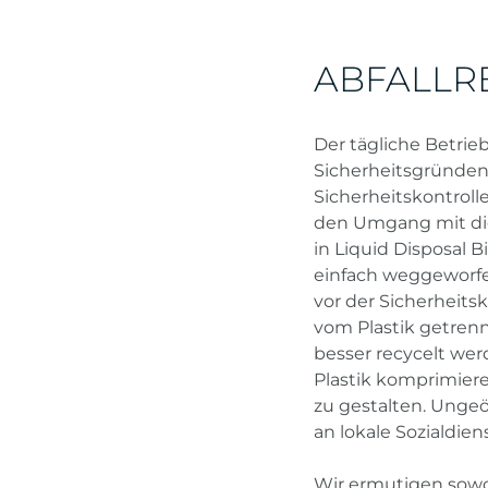
ABFALLR
Der tägliche Betrieb
Sicherheitsgründen i
Sicherheitskontroll
den Umgang mit dies
in Liquid Disposal B
einfach weggeworfe
vor der Sicherheitsk
vom Plastik getrenn
besser recycelt we
Plastik komprimiere
zu gestalten. Unge
an lokale Sozialdi
Wir ermutigen sowo