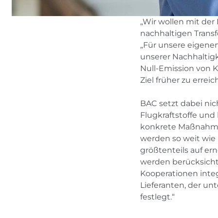
„Wir wollen mit der 
nachhaltigen Transf
„Für unsere eigenen
unserer Nachhaltigk
Null-Emission von K
Ziel früher zu erreic
BAC setzt dabei nic
Flugkraftstoffe und 
konkrete Maßnahme
werden so weit wie m
größtenteils auf e
werden berücksichti
Kooperationen integ
Lieferanten, der u
festlegt.“