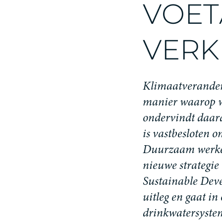
V
O
E
T
V
E
R
K
K
l
i
m
a
a
t
v
e
r
a
n
d
e
m
a
n
i
e
r
w
a
a
r
o
p
o
n
d
e
r
v
i
n
d
t
d
a
a
r
i
s
v
a
s
t
b
e
s
l
o
t
e
n
o
D
u
u
r
z
a
a
m
w
e
r
k
n
i
e
u
w
e
s
t
r
a
t
e
g
i
e
S
u
s
t
a
i
n
a
b
l
e
D
e
v
u
i
t
l
e
g
e
n
g
a
a
t
i
n
d
r
i
n
k
w
a
t
e
r
s
y
s
t
e