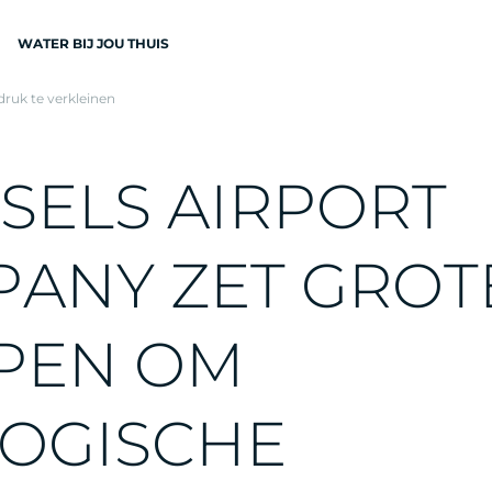
WATER BIJ JOU THUIS
ruk te verkleinen
N
S
E
L
S
A
I
R
P
O
R
T
P
A
N
Y
Z
E
T
G
R
O
T
EN
P
E
N
O
M
O
G
I
S
C
H
E