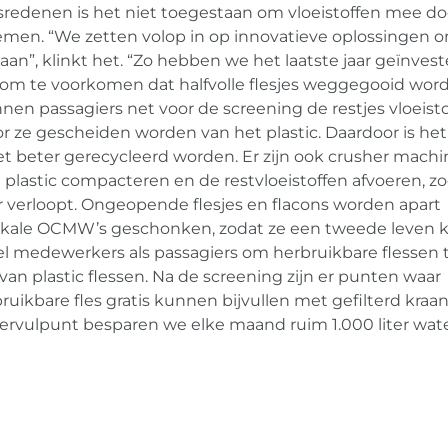
redenen is het niet toegestaan om vloeistoffen mee do
nemen. “We zetten volop in op innovatieve oplossingen
aan”, klinkt het. “Zo hebben we het laatste jaar geïnvest
s, om te voorkomen dat halfvolle flesjes weggegooid word
nen passagiers net voor de screening de restjes vloeist
r ze gescheiden worden van het plastic. Daardoor is he
et beter gerecycleerd worden. Er zijn ook crusher machi
 plastic compacteren en de restvloeistoffen afvoeren, z
er verloopt. Ongeopende flesjes en flacons worden apart
okale OCMW’s geschonken, zodat ze een tweede leven kr
l medewerkers als passagiers om herbruikbare flessen 
van plastic flessen. Na de screening zijn er punten waar
ruikbare fles gratis kunnen bijvullen met gefilterd kraa
tervulpunt besparen we elke maand ruim 1.000 liter wat