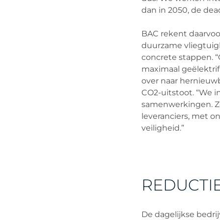
dan in 2050, de dea
BAC rekent daarvoor
duurzame vliegtuigbr
concrete stappen. “
maximaal geëlektri
over naar hernieuw
CO2-uitstoot. “We 
samenwerkingen. Zo
leveranciers, met o
veiligheid.”
REDUCTIE
De dagelijkse bedri