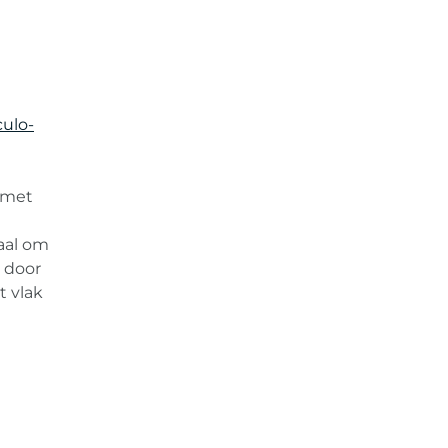
ulo-
 met
iaal om
 door
t vlak