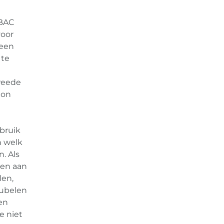
 BAC
voor
 een
 te
tweede
ton
bruik
n welk
. Als
oen aan
len,
eubelen
en
e niet