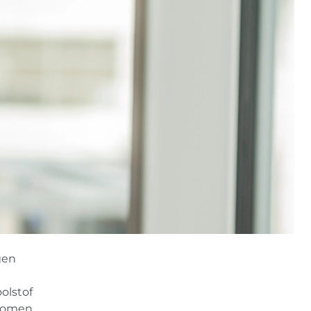
gen
olstof
ekomen