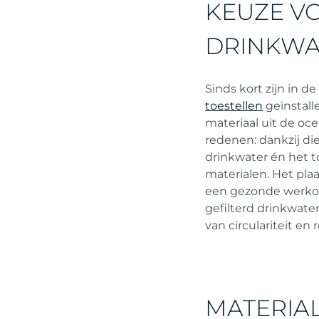
KEUZE V
DRINKWA
Sinds kort zijn in 
toestellen
geïnstall
materiaal uit de oc
redenen: dankzij d
drinkwater én het to
materialen. Het pla
een gezonde werkom
gefilterd drinkwate
van circulariteit en 
MATERIA