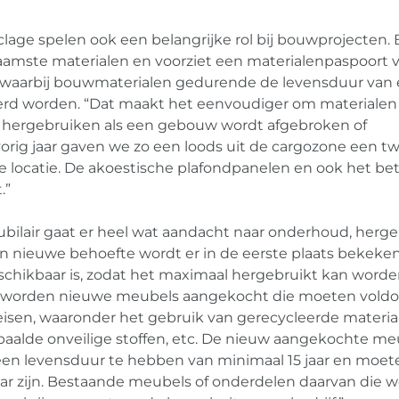
yclage spelen ook een belangrijke rol bij bouwprojecten.
aamste materialen en voorziet een materialenpaspoort 
waarbij bouwmaterialen gedurende de levensduur van
rd worden. “Dat maakt het eenvoudiger om materialen
 hergebruiken als een gebouw wordt afgebroken of
orig jaar gaven we zo een loods uit de cargozone een 
 locatie. De akoestische plafondpanelen en ook het be
.”
bilair gaat er heel wat aandacht naar onderhoud, herge
een nieuwe behoefte wordt er in de eerste plaats bekeke
schikbaar is, zodat het maximaal hergebruikt kan worden
is, worden nieuwe meubels aangekocht die moeten vold
tseisen, waaronder het gebruik van gerecycleerde materia
paalde onveilige stoffen, etc. De nieuw aangekochte m
en levensduur te hebben van minimaal 15 jaar en moet
aar zijn. Bestaande meubels of onderdelen daarvan die w