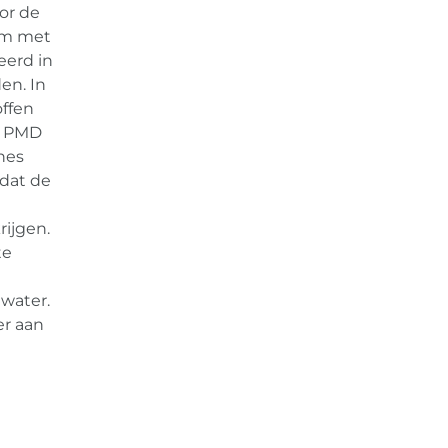
or de
 om met
eerd in
en. In
offen
t PMD
nes
odat de
ijgen.
te
nwater.
er aan