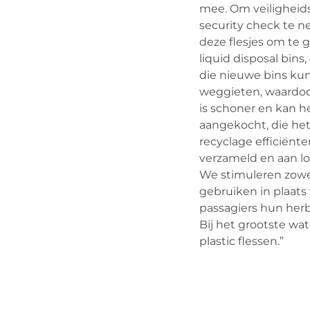
mee. Om veiligheids
security check te 
deze flesjes om te g
liquid disposal bin
die nieuwe bins kun
weggieten, waardoo
is schoner en kan h
aangekocht, die het
recyclage efficiënt
verzameld en aan l
We stimuleren zowe
gebruiken in plaats 
passagiers hun herb
Bij het grootste wa
plastic flessen.”