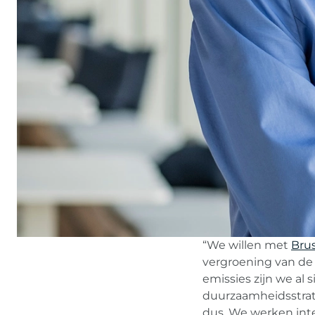
“We willen met
Bru
vergroening van de l
emissies zijn we al 
duurzaamheidsstrate
dus. We werken int