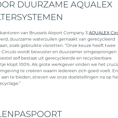
OOR DUURZAME AQUALEX
TERSYSTEMEN
de kantoren van Brussels Airport Company 3
AQUALEX Circ
eerd, duurzame waterzuilen gemaakt van gerecycleerd
eaan, zoals gebruikte visnetten. “Onze keuze heeft twee
ie Circulo wordt bewuster en duurzamer omgesprongen
estel zelf bestaat uit gerecycleerde en recycleerbare
atje klopt 100%. Als grote werkgever vinden we het cruc
geving te creëren waarin iedereen zich goed voelt. En
r aan te bieden, streven we onze doelstellingen na op he
recyclage.”
LENPASPOORT