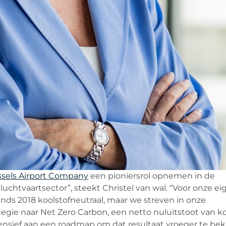
ssels Airport Company
een pioniersrol opnemen in de
uchtvaartsector”, steekt Christel van wal. “Voor onze ei
sinds 2018 koolstofneutraal, maar we streven in onze
gie naar Net Zero Carbon, een netto nuluitstoot van ko
ensief aan een roadmap om dat resultaat vroeger te b