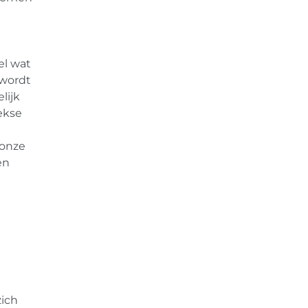
el wat
 wordt
lijk
ekse
 onze
en
zich