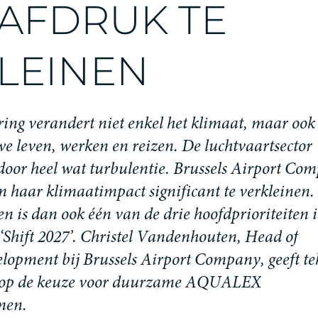
A
F
D
R
U
K
T
E
L
E
I
N
E
N
r
i
n
g
v
e
r
a
n
d
e
r
t
n
i
e
t
e
n
k
e
l
h
e
t
k
l
i
m
a
a
t
,
m
a
a
r
o
o
k
w
e
l
e
v
e
n
,
w
e
r
k
e
n
e
n
r
e
i
z
e
n
.
D
e
l
u
c
h
t
v
a
a
r
t
s
e
c
t
o
r
d
o
o
r
h
e
e
l
w
a
t
t
u
r
b
u
l
e
n
t
i
e
.
B
r
u
s
s
e
l
s
A
i
r
p
o
r
t
C
o
m
m
h
a
a
r
k
l
i
m
a
a
t
i
m
p
a
c
t
s
i
g
n
i
f
i
c
a
n
t
t
e
v
e
r
k
l
e
i
n
e
n
.
e
n
i
s
d
a
n
o
o
k
é
é
n
v
a
n
d
e
d
r
i
e
h
o
o
f
d
p
r
i
o
r
i
t
e
i
t
e
n
i
‘
S
h
i
f
t
2
0
2
7
’
.
C
h
r
i
s
t
e
l
V
a
n
d
e
n
h
o
u
t
e
n
,
H
e
a
d
o
f
e
l
o
p
m
e
n
t
b
i
j
B
r
u
s
s
e
l
s
A
i
r
p
o
r
t
C
o
m
p
a
n
y
,
g
e
e
f
t
t
e
o
p
d
e
k
e
u
z
e
v
o
o
r
d
u
u
r
z
a
m
e
A
Q
U
A
L
E
X
m
e
n
.