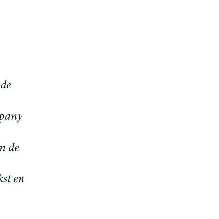
d
e
p
a
n
y
n
d
e
k
s
t
e
n