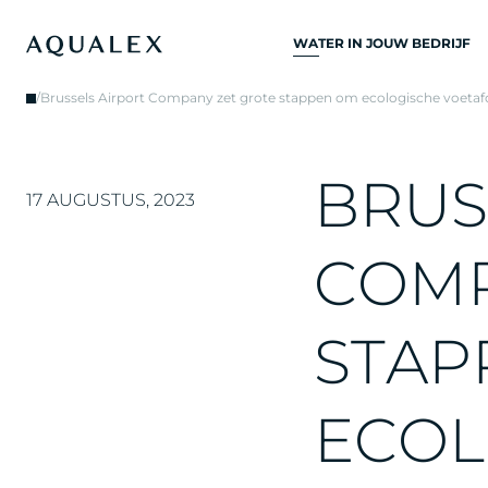
WATER IN JOUW BEDRIJF
ALLE
/
Brussels Airport Company zet grote stappen om ecologische voetafd
DRINKWATERSYSTEME
DRINKWATERKRANEN
B
R
U
S
KEUKENKRANEN
17 AUGUSTUS, 2023
WATERKOELERS
C
O
M
WATERDISPENSERS
DRINKWATERFONTEIN
S
T
A
P
WATERFILTER
E
C
O
L