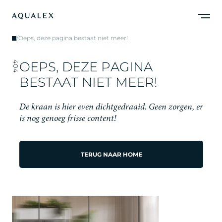
/
Oeps, deze pagina bestaat niet meer!
O
E
P
S
,
D
E
Z
E
P
A
G
I
N
A
404
B
E
S
T
A
A
T
N
I
E
T
M
E
E
R
!
D
e
k
r
a
a
n
i
s
h
i
e
r
e
v
e
n
d
i
c
h
t
g
e
d
r
a
a
i
d
.
G
e
e
n
z
o
r
g
e
n
,
e
r
i
s
n
o
g
g
e
n
o
e
g
f
r
i
s
s
e
c
o
n
t
e
n
t
!
TERUG NAAR HOME