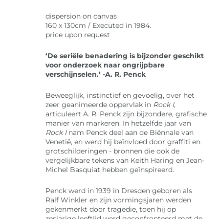
dispersion on canvas
160 x 130cm / Executed in 1984.
price upon request
‘De seriële benadering is bijzonder geschikt
voor onderzoek naar ongrijpbare
verschijnselen.’ -A. R. Penck
Beweeglijk, instinctief en gevoelig, over het
zeer geanimeerde oppervlak in
Rock I
,
articuleert A. R. Penck zijn bijzondere, grafische
manier van markeren. In hetzelfde jaar van
Rock I
nam Penck deel aan de Biënnale van
Venetië, en werd hij beïnvloed door graffiti en
grotschilderingen - bronnen die ook de
vergelijkbare tekens van Keith Haring en Jean-
Michel Basquiat hebben geïnspireerd.
Penck werd in 1939 in Dresden geboren als
Ralf Winkler en zijn vormingsjaren werden
gekenmerkt door tragedie, toen hij op
zesjarige leeftijd werd geconfronteerd met de