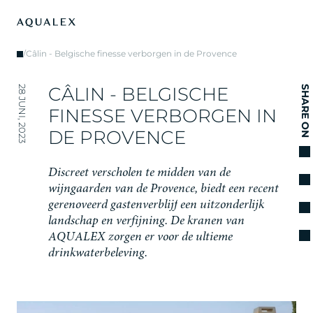
/
Câlin - Belgische finesse verborgen in de Provence
C
Â
L
I
N
-
B
E
L
G
I
S
C
H
E
28 JUNI, 2023
SHARE ON
F
I
N
E
S
S
E
V
E
R
B
O
R
G
E
N
I
N
D
E
P
R
O
V
E
N
C
E
D
i
s
c
r
e
e
t
v
e
r
s
c
h
o
l
e
n
t
e
m
i
d
d
e
n
v
a
n
d
e
w
i
j
n
g
a
a
r
d
e
n
v
a
n
d
e
P
r
o
v
e
n
c
e
,
b
i
e
d
t
e
e
n
r
e
c
e
n
t
g
e
r
e
n
o
v
e
e
r
d
g
a
s
t
e
n
v
e
r
b
l
i
j
f
e
e
n
u
i
t
z
o
n
d
e
r
l
i
j
k
l
a
n
d
s
c
h
a
p
e
n
v
e
r
f
i
j
n
i
n
g
.
D
e
k
r
a
n
e
n
v
a
n
A
Q
U
A
L
E
X
z
o
r
g
e
n
e
r
v
o
o
r
d
e
u
l
t
i
e
m
e
d
r
i
n
k
w
a
t
e
r
b
e
l
e
v
i
n
g
.