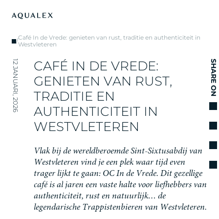
Café In de Vrede: genieten van rust, traditie en authenticiteit in
/
Westvleteren
C
A
F
É
I
N
D
E
V
R
E
D
E
:
12 JANUARI, 2026
SHARE ON
G
E
N
I
E
T
E
N
V
A
N
R
U
S
T
,
T
R
A
D
I
T
I
E
E
N
A
U
T
H
E
N
T
I
C
I
T
E
I
T
I
N
W
E
S
T
V
L
E
T
E
R
E
N
V
l
a
k
b
i
j
d
e
w
e
r
e
l
d
b
e
r
o
e
m
d
e
S
i
n
t
-
S
i
x
t
u
s
a
b
d
i
j
v
a
n
W
e
s
t
v
l
e
t
e
r
e
n
v
i
n
d
j
e
e
e
n
p
l
e
k
w
a
a
r
t
i
j
d
e
v
e
n
t
r
a
g
e
r
l
i
j
k
t
t
e
g
a
a
n
:
O
C
I
n
d
e
V
r
e
d
e
.
D
i
t
g
e
z
e
l
l
i
g
e
c
a
f
é
i
s
a
l
j
a
r
e
n
e
e
n
v
a
s
t
e
h
a
l
t
e
v
o
o
r
l
i
e
f
h
e
b
b
e
r
s
v
a
n
a
u
t
h
e
n
t
i
c
i
t
e
i
t
,
r
u
s
t
e
n
n
a
t
u
u
r
l
i
j
k
…
d
e
l
e
g
e
n
d
a
r
i
s
c
h
e
T
r
a
p
p
i
s
t
e
n
b
i
e
r
e
n
v
a
n
W
e
s
t
v
l
e
t
e
r
e
n
.