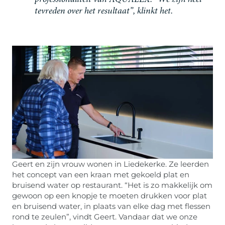
p
r
o
f
e
s
s
i
o
n
a
l
i
t
e
i
t
v
a
n
A
Q
U
A
L
E
X
.
“
W
e
z
i
j
n
h
e
e
l
t
e
v
r
e
d
e
n
o
v
e
r
h
e
t
r
e
s
u
l
t
a
a
t
”
,
k
l
i
n
k
t
h
e
t
.
Geert en zijn vrouw wonen in Liedekerke. Ze leerden
het concept van een kraan met gekoeld plat en
bruisend water op restaurant. “Het is zo makkelijk om
gewoon op een knopje te moeten drukken voor plat
en bruisend water, in plaats van elke dag met flessen
rond te zeulen”, vindt Geert. Vandaar dat we onze