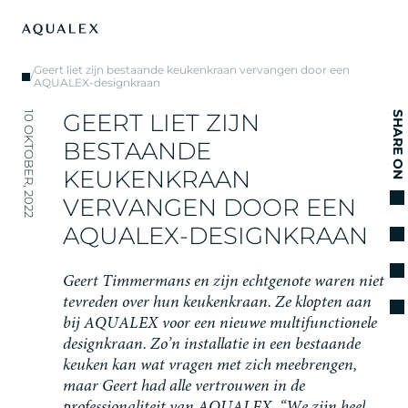
Geert liet zijn bestaande keukenkraan vervangen door een
/
AQUALEX-designkraan
G
E
E
R
T
L
I
E
T
Z
I
J
N
10 OKTOBER, 2022
SHARE ON
B
E
S
T
A
A
N
D
E
K
E
U
K
E
N
K
R
A
A
N
V
E
R
V
A
N
G
E
N
D
O
O
R
E
E
N
A
Q
U
A
L
E
X
-
D
E
S
I
G
N
K
R
A
A
N
G
e
e
r
t
T
i
m
m
e
r
m
a
n
s
e
n
z
i
j
n
e
c
h
t
g
e
n
o
t
e
w
a
r
e
n
n
i
e
t
t
e
v
r
e
d
e
n
o
v
e
r
h
u
n
k
e
u
k
e
n
k
r
a
a
n
.
Z
e
k
l
o
p
t
e
n
a
a
n
b
i
j
A
Q
U
A
L
E
X
v
o
o
r
e
e
n
n
i
e
u
w
e
m
u
l
t
i
f
u
n
c
t
i
o
n
e
l
e
d
e
s
i
g
n
k
r
a
a
n
.
Z
o
’
n
i
n
s
t
a
l
l
a
t
i
e
i
n
e
e
n
b
e
s
t
a
a
n
d
e
k
e
u
k
e
n
k
a
n
w
a
t
v
r
a
g
e
n
m
e
t
z
i
c
h
m
e
e
b
r
e
n
g
e
n
,
m
a
a
r
G
e
e
r
t
h
a
d
a
l
l
e
v
e
r
t
r
o
u
w
e
n
i
n
d
e