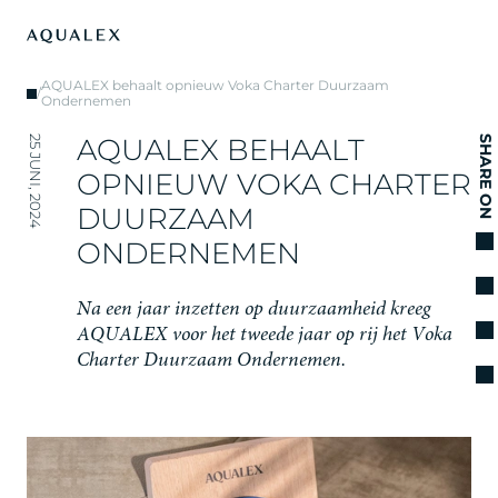
AQUALEX behaalt opnieuw Voka Charter Duurzaam
/
Ondernemen
A
Q
U
A
L
E
X
B
E
H
A
A
L
T
25 JUNI, 2024
SHARE ON
O
P
N
I
E
U
W
V
O
K
A
C
H
A
R
T
E
R
D
U
U
R
Z
A
A
M
O
N
D
E
R
N
E
M
E
N
N
a
e
e
n
j
a
a
r
i
n
z
e
t
t
e
n
o
p
d
u
u
r
z
a
a
m
h
e
i
d
k
r
e
e
g
A
Q
U
A
L
E
X
v
o
o
r
h
e
t
t
w
e
e
d
e
j
a
a
r
o
p
r
i
j
h
e
t
V
o
k
a
C
h
a
r
t
e
r
D
u
u
r
z
a
a
m
O
n
d
e
r
n
e
m
e
n
.