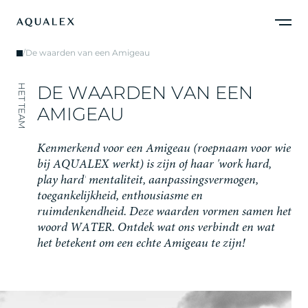
/
De waarden van een Amigeau
D
E
W
A
A
R
D
E
N
V
A
N
E
E
N
HET TEAM
A
M
I
G
E
A
U
K
e
n
m
e
r
k
e
n
d
v
o
o
r
e
e
n
A
m
i
g
e
a
u
(
r
o
e
p
n
a
a
m
v
o
o
r
w
i
e
b
i
j
A
Q
U
A
L
E
X
w
e
r
k
t
)
i
s
z
i
j
n
o
f
h
a
a
r
'
w
o
r
k
h
a
r
d
,
p
l
a
y
h
a
r
d
'
m
e
n
t
a
l
i
t
e
i
t
,
a
a
n
p
a
s
s
i
n
g
s
v
e
r
m
o
g
e
n
,
t
o
e
g
a
n
k
e
l
i
j
k
h
e
i
d
,
e
n
t
h
o
u
s
i
a
s
m
e
e
n
r
u
i
m
d
e
n
k
e
n
d
h
e
i
d
.
D
e
z
e
w
a
a
r
d
e
n
v
o
r
m
e
n
s
a
m
e
n
h
e
t
w
o
o
r
d
W
A
T
E
R
.
O
n
t
d
e
k
w
a
t
o
n
s
v
e
r
b
i
n
d
t
e
n
w
a
t
h
e
t
b
e
t
e
k
e
n
t
o
m
e
e
n
e
c
h
t
e
A
m
i
g
e
a
u
t
e
z
i
j
n
!