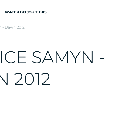
WATER BIJ JOU THUIS
n - Dawn 2012
N
I
C
E
S
A
M
Y
N
-
N
2
0
1
2
EN