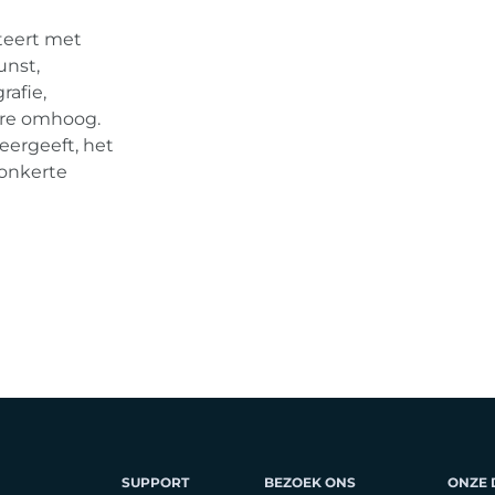
teert met
unst,
rafie,
ware omhoog.
eergeeft, het
donkerte
SUPPORT
BEZOEK ONS
ONZE