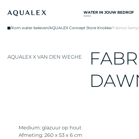
WATER IN JOUW BEDRIJF
ALLE
/
Kom water beleven
/
AQUALEX Concept Store Knokke
/
Fabrice Samy
DRINKWATERSYSTEME
DRINKWATERKRANEN
F
A
B
R
KEUKENKRANEN
AQUALEX X VAN DEN WEGHE
WATERKOELERS
D
A
W
WATERDISPENSERS
DRINKWATERFONTEIN
WATERFILTER
Medium: glazuur op hout
Afmeting: 260 x 53 x 6 cm