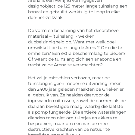
Arena is een verfijnd vormgegeven
designobject; de 125 meter lange tuinslang een
banaal en gebruikt werktuig te koop in elke
doe-het-zelfzaak.
De vorm en benaming van het decoratieve
materiaal – ‘tuinslang’ - wekken
dubbelzinnigheid op. Want met welk doel
omwikkelt de tuinslang de Arena? Om die te
omhelzen? Een extra beschermlaag te bieden?
Of waant de tuinslang zich een anaconda en
tracht ze de Arena te versmachten?
Het zal je misschien verbazen, maar de
tuinslang is geen moderne uitvinding; meer
dan 2400 jaar geleden maakten de Grieken er
al gebruik van. Ze haalden daarvoor de
ingewanden uit ossen, zowel de darmen als de
daaraan bevestigde maag, waarbij die laatste
als pomp fungeerde. Die antieke waterslangen
dienden toen niet om tuintjes en akkers te
besproeien, maar om een van de meest
destructieve krachten van de natuur te