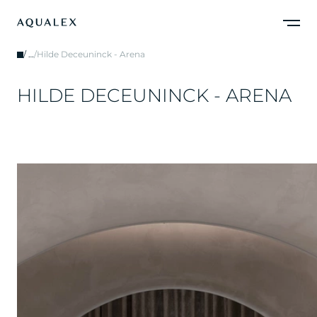
/
…
/
Hilde Deceuninck - Arena
H
I
L
D
E
D
E
C
E
U
N
I
N
C
K
-
A
R
E
N
A