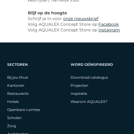
bestrijden, namelijk vuur.
Blijf op de hoogte
Schrijf je in voor
onze nieuwsbrief
Volg AQUALEX Concept Store op
Facebook
Volg AQUALEX Concept Store op
Instagram
SECTOREN
WORD GEÏNSPIREERD
Bij jou thuis
Download catalogus
Kantoren
Projecten
Restaurants
Inspiratie
Hotels
Waarom AQUALEX?
Openbare ruimtes
Scholen
Zorg
Architecten