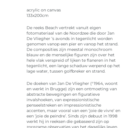
acrylic on canvas
133x200cm
De reeks Beach vertrekt vanuit eigen
fotomateriaal van de Noordzee die door Jan
De Vliegher ’s avonds in tegenlicht worden
genomen vanop een pier en vanop het strand.
De composities zijn meestal monochroom
blauw en de menselijke figuren zijn over het
hele vlak verspreid of lijken te flaneren in het
tegenlicht, een lange schaduw werpend op het
lage water, tussen golfbreker en strand.
De doeken van Jan De Vliegher (°1964, woont
en werkt in Brugge) zijn een ontmoeting van
abstracte bewegingen en figuratieve
invalshoeken, van expressionistische
penseelstreken en impressionistische
accenten, maar vooral van een ‘joie de vivre’ en
een ‘joie de peindre’. Sinds zijn debuut in 1998
werkt hij in reeksen die gebaseerd zijn op
zorgzame observaties van het dagelijks leven.