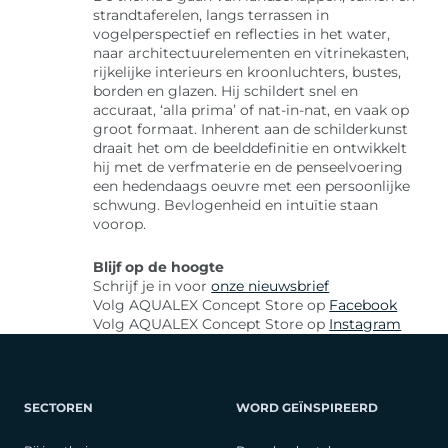
strandtaferelen, langs terrassen in
vogelperspectief en reflecties in het water,
naar architectuurelementen en vitrinekasten,
rijkelijke interieurs en kroonluchters, bustes,
borden en glazen. Hij schildert snel en
accuraat, ‘alla prima’ of nat-in-nat, en vaak op
groot formaat. Inherent aan de schilderkunst
draait het om de beelddefinitie en ontwikkelt
hij met de verfmaterie en de penseelvoering
een hedendaags oeuvre met een persoonlijke
schwung. Bevlogenheid en intuïtie staan
voorop.
Blijf op de hoogte
Schrijf je in voor
onze nieuwsbrief
Volg AQUALEX Concept Store op
Facebook
Volg AQUALEX Concept Store op
Instagram
SECTOREN
WORD GEÏNSPIREERD