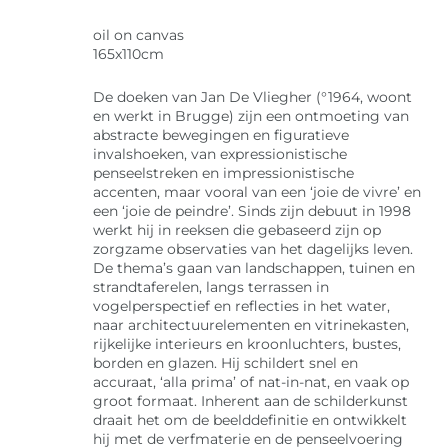
oil on canvas
165x110cm
De doeken van Jan De Vliegher (°1964, woont
en werkt in Brugge) zijn een ontmoeting van
abstracte bewegingen en figuratieve
invalshoeken, van expressionistische
penseelstreken en impressionistische
accenten, maar vooral van een ‘joie de vivre’ en
een ‘joie de peindre’. Sinds zijn debuut in 1998
werkt hij in reeksen die gebaseerd zijn op
zorgzame observaties van het dagelijks leven.
De thema’s gaan van landschappen, tuinen en
strandtaferelen, langs terrassen in
vogelperspectief en reflecties in het water,
naar architectuurelementen en vitrinekasten,
rijkelijke interieurs en kroonluchters, bustes,
borden en glazen. Hij schildert snel en
accuraat, ‘alla prima’ of nat-in-nat, en vaak op
groot formaat. Inherent aan de schilderkunst
draait het om de beelddefinitie en ontwikkelt
hij met de verfmaterie en de penseelvoering