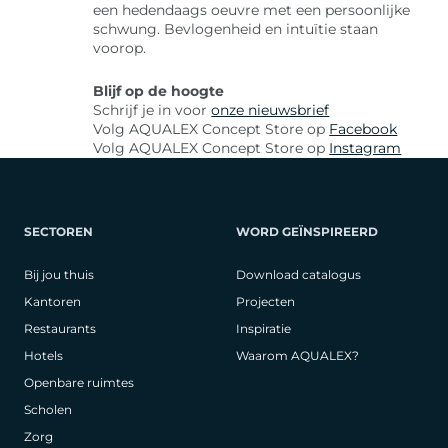
een hedendaags oeuvre met een persoonlijke
schwung. Bevlogenheid en intuïtie staan
voorop.
Blijf op de hoogte
Schrijf je in voor
onze nieuwsbrief
Volg AQUALEX Concept Store op
Facebook
Volg AQUALEX Concept Store op
Instagram
SECTOREN
WORD GEÏNSPIREERD
Bij jou thuis
Download catalogus
Kantoren
Projecten
Restaurants
Inspiratie
Hotels
Waarom AQUALEX?
Openbare ruimtes
Scholen
Zorg