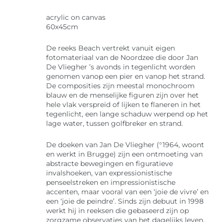
acrylic on canvas
60x45cm
De reeks Beach vertrekt vanuit eigen
fotomateriaal van de Noordzee die door Jan
De Vliegher ’s avonds in tegenlicht worden
genomen vanop een pier en vanop het strand.
De composities zijn meestal monochroom
blauw en de menselijke figuren zijn over het
hele vlak verspreid of lijken te flaneren in het
tegenlicht, een lange schaduw werpend op het
lage water, tussen golfbreker en strand.
De doeken van Jan De Vliegher (°1964, woont
en werkt in Brugge) zijn een ontmoeting van
abstracte bewegingen en figuratieve
invalshoeken, van expressionistische
penseelstreken en impressionistische
accenten, maar vooral van een ‘joie de vivre’ en
een ‘joie de peindre’. Sinds zijn debuut in 1998
werkt hij in reeksen die gebaseerd zijn op
zorgzame observaties van het dagelijks leven.