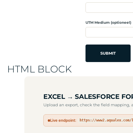
UTM Medium (optioneel)
HTML BLOCK
EXCEL → SALESFORCE F
Upload an export, check the field mapping, 
Live endpoint:
https://www2.aqualex.com/