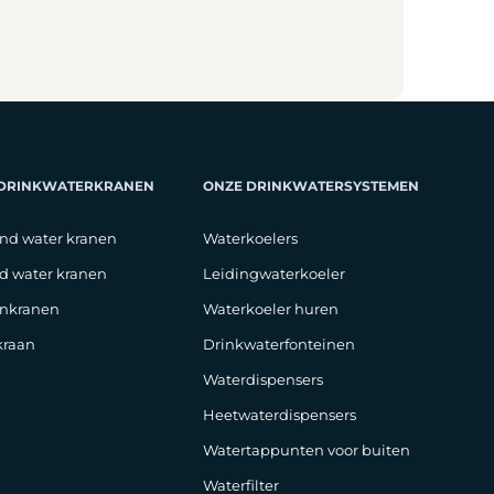
 DRINKWATERKRANEN
ONZE DRINKWATERSYSTEMEN
nd water kranen
Waterkoelers
d water kranen
Leidingwaterkoeler
nkranen
Waterkoeler huren
raan
Drinkwaterfonteinen
Waterdispensers
Heetwaterdispensers
Watertappunten voor buiten
Waterfilter