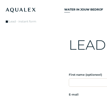
WATER IN JOUW BEDRIJF
ALLE
/
Lead - instant form
DRINKWATERSYSTEME
DRINKWATERKRANEN
L
E
A
D
KEUKENKRANEN
WATERKOELERS
WATERDISPENSERS
DRINKWATERFONTEIN
First name (optioneel)
WATERFILTER
E-mail