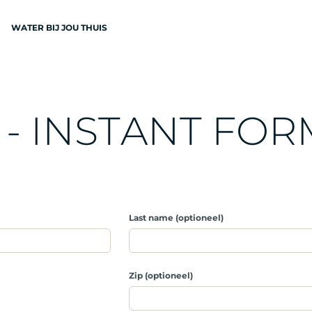
WATER BIJ JOU THUIS
N
-
I
N
S
T
A
N
T
F
O
R
EN
Last name (optioneel)
Zip (optioneel)