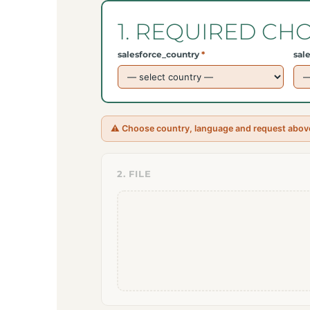
1. REQUIRED CH
salesforce_country
*
sal
⚠ Choose country, language and request above f
2. FILE