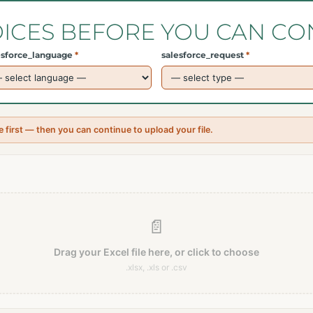
OICES BEFORE YOU CAN CO
esforce_language
*
salesforce_request
*
irst — then you can continue to upload your file.
📄
Drag your Excel file here, or click to choose
.xlsx, .xls or .csv