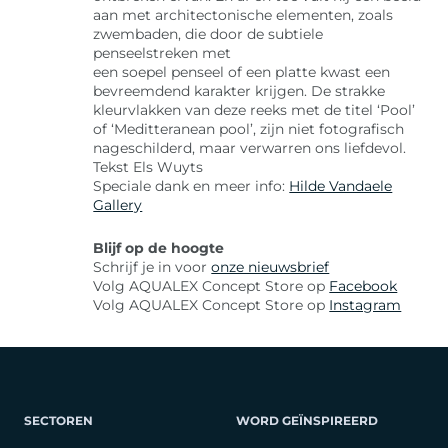
aan met architectonische elementen, zoals
zwembaden, die door de subtiele
penseelstreken met
een soepel penseel of een platte kwast een
bevreemdend karakter krijgen. De strakke
kleurvlakken van deze reeks met de titel ‘Pool’
of ‘Meditteranean pool’, zijn niet fotografisch
nageschilderd, maar verwarren ons liefdevol.
Tekst Els Wuyts
Speciale dank en meer info:
Hilde Vandaele
Gallery
Blijf op de hoogte
Schrijf je in voor
onze nieuwsbrief
Volg AQUALEX Concept Store op
Facebook
Volg AQUALEX Concept Store op
Instagram
SECTOREN
WORD GEÏNSPIREERD