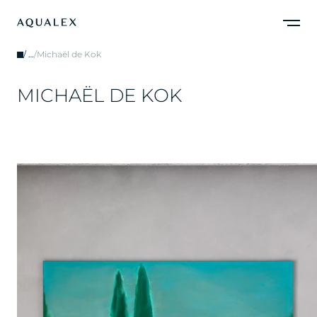
/
…
/
Michaël de Kok
M
I
C
H
A
Ë
L
D
E
K
O
K