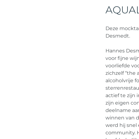
AQUA
Deze mocktai
Desmedt.
Hannes Desme
voor fijne wi
voorliefde vo
zichzelf “the
alcoholvrije 
sterrenrestau
actief te zij
zijn eigen co
deelname aan
winnen van d
werd hij snel
community. H