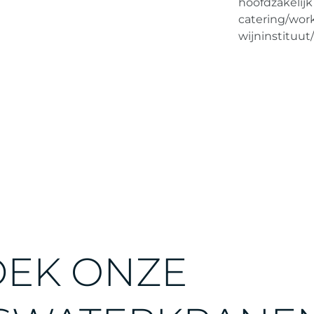
hoofdzakelijk 
catering/wor
wijninstituut
EK ONZE