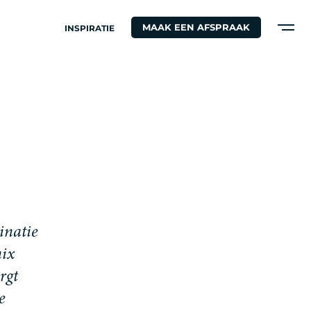
MAAK EEN AFSPRAAK
INSPIRATIE
i
n
a
t
i
e
m
i
x
r
g
t
e