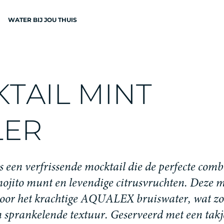
WATER BIJ JOU THUIS
N
K
T
A
I
L
M
I
N
T
L
E
R
EN
s
e
e
n
v
e
r
f
r
i
s
s
e
n
d
e
m
o
c
k
t
a
i
l
d
i
e
d
e
p
e
r
f
e
c
t
e
c
o
m
b
m
o
j
i
t
o
m
u
n
t
e
n
l
e
v
e
n
d
i
g
e
c
i
t
r
u
s
v
r
u
c
h
t
e
n
.
D
e
z
e
o
o
r
h
e
t
k
r
a
c
h
t
i
g
e
A
Q
U
A
L
E
X
b
r
u
i
s
w
a
t
e
r
,
w
a
t
z
o
n
s
p
r
a
n
k
e
l
e
n
d
e
t
e
x
t
u
u
r
.
G
e
s
e
r
v
e
e
r
d
m
e
t
e
e
n
t
a
k
j