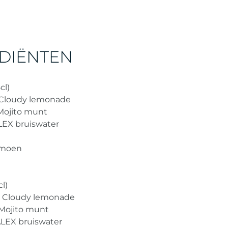
DIËNTEN
cl)
 Cloudy lemonade
Mojito munt
EX bruiswater
imoen
cl)
n Cloudy lemonade
Mojito munt
LEX bruiswater