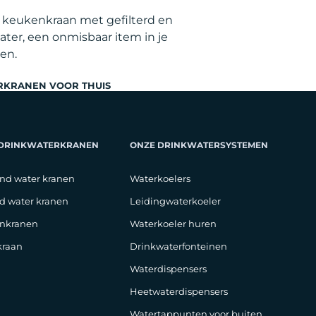
e keukenkraan met gefilterd en
ater, een onmisbaar item in je
ven.
RKRANEN VOOR THUIS
 DRINKWATERKRANEN
ONZE DRINKWATERSYSTEMEN
nd water kranen
Waterkoelers
d water kranen
Leidingwaterkoeler
nkranen
Waterkoeler huren
raan
Drinkwaterfonteinen
Waterdispensers
Heetwaterdispensers
Watertappunten voor buiten