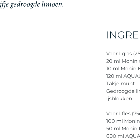
j
f
j
e
g
e
d
r
o
o
g
d
e
l
i
m
o
e
n
.
INGRE
Voor 1 glas (25
20 ml Monin
10 ml Monin 
120 ml AQUAL
Takje munt
Gedroogde l
Ijsblokken
Voor 1 fles (75
100 ml Moni
50 ml Monin 
600 ml AQUA