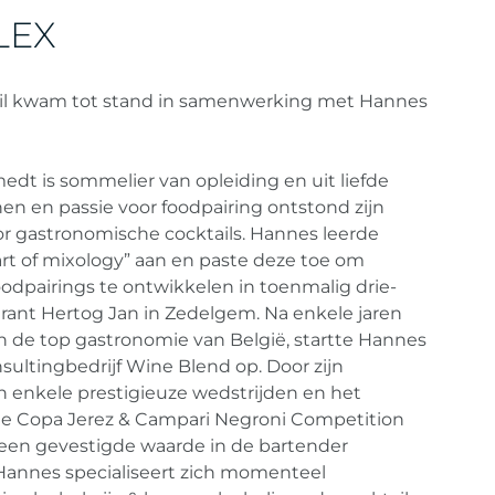
LEX
l kwam tot stand in samenwerking met Hannes
dt is sommelier van opleiding en uit liefde
jnen en passie voor foodpairing ontstond zijn
or gastronomische cocktails. Hannes leerde
 art of mixology” aan en paste deze toe om
foodpairings te ontwikkelen in toenmalig drie-
rant Hertog Jan in Zedelgem. Na enkele jaren
n in de top gastronomie van België, startte Hannes
nsultingbedrijf Wine Blend op. Door zijn
 enkele prestigieuze wedstrijden en het
e Copa Jerez & Campari Negroni Competition
 een gevestigde waarde in de bartender
annes specialiseert zich momenteel