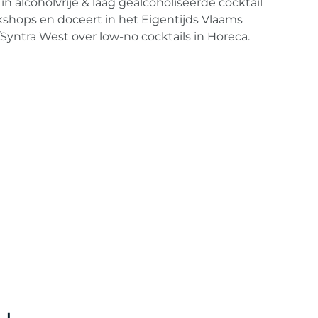
in alcoholvrije & laag gealcoholiseerde cocktail
kshops en doceert in het Eigentijds Vlaams
/Syntra West over low-no cocktails in Horeca.