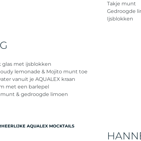
Takje munt
Gedroogde l
Ijsblokken
NG
 glas met ijsblokken
loudy lemonade & Mojito munt toe
water vanuit je AQUALEX kraan
om met een barlepel
 munt & gedroogde limoen
HEERLIJKE AQUALEX MOCKTAILS
HANNE