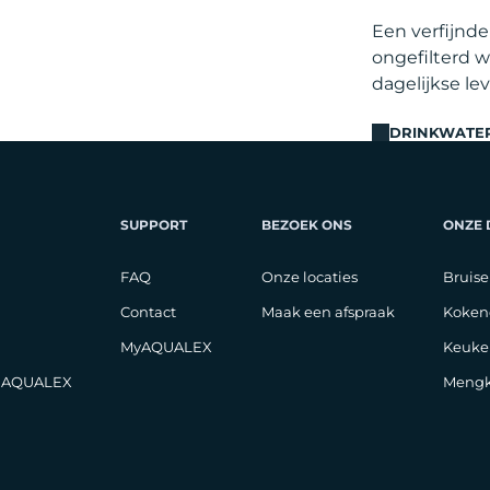
Een verfijnd
ongefilterd w
dagelijkse le
DRINKWATE
SUPPORT
BEZOEK ONS
ONZE
FAQ
Onze locaties
Bruise
Contact
Maak een afspraak
Koken
MyAQUALEX
Keuke
j AQUALEX
Mengk