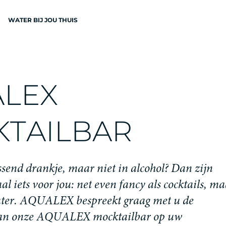
WATER BIJ JOU THUIS
N
A
L
E
X
K
T
A
I
L
B
A
R
EN
s
s
e
n
d
d
r
a
n
k
j
e
,
m
a
a
r
n
i
e
t
i
n
a
l
c
o
h
o
l
?
D
a
n
z
i
j
n
a
a
l
i
e
t
s
v
o
o
r
j
o
u
:
n
e
t
e
v
e
n
f
a
n
c
y
a
l
s
c
o
c
k
t
a
i
l
s
,
m
a
a
t
e
r
.
A
Q
U
A
L
E
X
b
e
s
p
r
e
e
k
t
g
r
a
a
g
m
e
t
u
d
e
a
n
o
n
z
e
A
Q
U
A
L
E
X
m
o
c
k
t
a
i
l
b
a
r
o
p
u
w