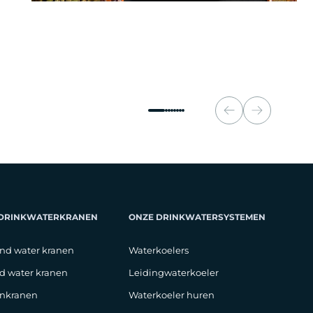
 DRINKWATERKRANEN
ONZE DRINKWATERSYSTEMEN
nd water kranen
Waterkoelers
d water kranen
Leidingwaterkoeler
nkranen
Waterkoeler huren