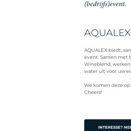
(
b
e
d
r
i
j
f
s
)
e
v
e
n
t
.
AQUALEX
AQUALEX biedt, sam
event. Samen met 
Wineblend, werken 
water uit voor uw e
We komen deze op gep
Cheers!
INTERESSE? N