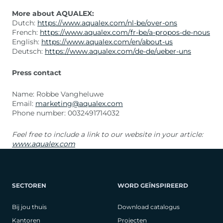
More about AQUALEX:
Dutch:
https://www.aqualex.com/nl-be/over-ons
French:
https://www.aqualex.com/fr-be/a-propos-de-nous
English:
https://www.aqualex.com/en/about-us
Deutsch:
https://www.aqualex.com/de-de/ueber-uns
Press contact
Name: Robbe Vangheluwe
Email:
marketing@aqualex.com
Phone number: 0032491714032
Feel free to include a link to our website in your article:
www.aqualex.com
SECTOREN
WORD GEÏNSPIREERD
Bij jou thuis
Download catalogus
Kantoren
Projecten