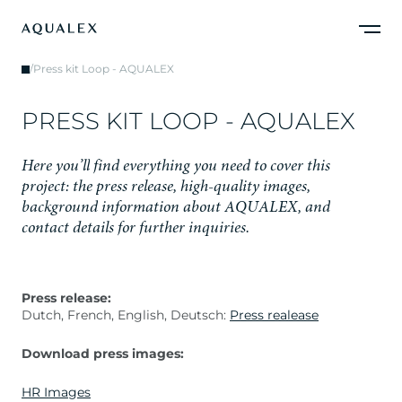
/
Press kit Loop - AQUALEX
P
R
E
S
S
K
I
T
L
O
O
P
-
A
Q
U
A
L
E
X
H
e
r
e
y
o
u
’
l
l
f
i
n
d
e
v
e
r
y
t
h
i
n
g
y
o
u
n
e
e
d
t
o
c
o
v
e
r
t
h
i
s
p
r
o
j
e
c
t
:
t
h
e
p
r
e
s
s
r
e
l
e
a
s
e
,
h
i
g
h
-
q
u
a
l
i
t
y
i
m
a
g
e
s
,
b
a
c
k
g
r
o
u
n
d
i
n
f
o
r
m
a
t
i
o
n
a
b
o
u
t
A
Q
U
A
L
E
X
,
a
n
d
c
o
n
t
a
c
t
d
e
t
a
i
l
s
f
o
r
f
u
r
t
h
e
r
i
n
q
u
i
r
i
e
s
.
Press release:
Dutch, French, English, Deutsch:
Press realease
Download press images:
HR Images