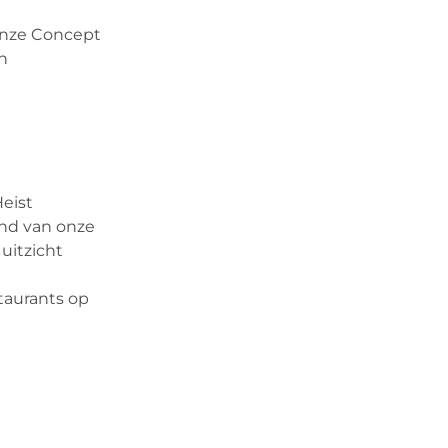
onze Concept
en
eist
and van onze
uitzicht
staurants op