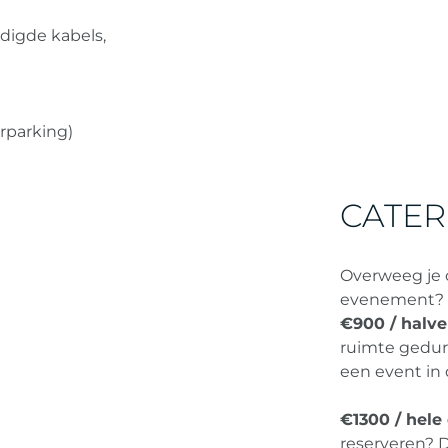
odigde kabels,
rparking)
CATER
Overweeg je 
evenement? L
€900 / halve
ruimte gedur
een event in
€1300 / hele
reserveren? Da