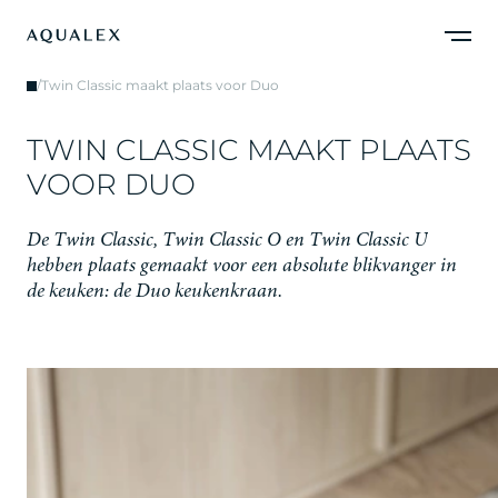
/
Twin Classic maakt plaats voor Duo
T
W
I
N
C
L
A
S
S
I
C
M
A
A
K
T
P
L
A
A
T
S
V
O
O
R
D
U
O
D
e
T
w
i
n
C
l
a
s
s
i
c
,
T
w
i
n
C
l
a
s
s
i
c
O
e
n
T
w
i
n
C
l
a
s
s
i
c
U
h
e
b
b
e
n
p
l
a
a
t
s
g
e
m
a
a
k
t
v
o
o
r
e
e
n
a
b
s
o
l
u
t
e
b
l
i
k
v
a
n
g
e
r
i
n
d
e
k
e
u
k
e
n
:
d
e
D
u
o
k
e
u
k
e
n
k
r
a
a
n
.