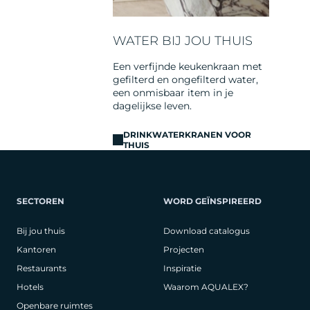
WATER BIJ JOU THUIS
Een verfijnde keukenkraan met
gefilterd en ongefilterd water,
een onmisbaar item in je
dagelijkse leven.
DRINKWATERKRANEN VOOR
THUIS
SECTOREN
WORD GEÏNSPIREERD
Bij jou thuis
Download catalogus
Kantoren
Projecten
Restaurants
Inspiratie
Hotels
Waarom AQUALEX?
Openbare ruimtes