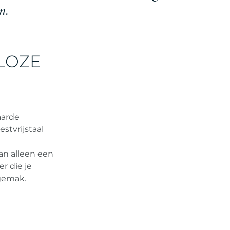
n
.
DLOZE
aarde
stvrijstaal
an alleen een
r die je
 gemak.