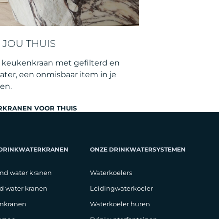
 JOU THUIS
e keukenkraan met gefilterd en
ater, een onmisbaar item in je
ven.
RKRANEN VOOR THUIS
 DRINKWATERKRANEN
ONZE DRINKWATERSYSTEMEN
nd water kranen
Waterkoelers
d water kranen
Leidingwaterkoeler
nkranen
Waterkoeler huren