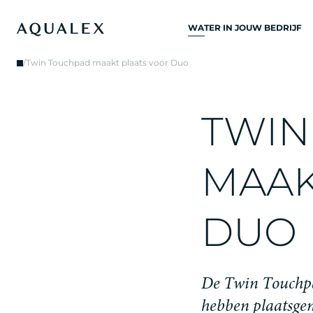
WATER IN JOUW BEDRIJF
ALLE
/
Twin Touchpad maakt plaats voor Duo
DRINKWATERSYSTEME
DRINKWATERKRANEN
T
W
I
N
KEUKENKRANEN
WATERKOELERS
M
A
A
WATERDISPENSERS
DRINKWATERFONTEIN
D
U
O
WATERFILTER
D
e
T
w
i
n
T
o
u
c
h
p
h
e
b
b
e
n
p
l
a
a
t
s
g
e