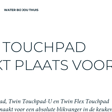
WATER BIJ JOU THUIS
N
T
O
U
C
H
P
A
D
K
T
P
L
A
A
T
S
V
O
O
EN
a
d
,
T
w
i
n
T
o
u
c
h
p
a
d
-
U
e
n
T
w
i
n
F
l
e
x
T
o
u
c
h
p
a
d
m
a
a
k
t
v
o
o
r
e
e
n
a
b
s
o
l
u
t
e
b
l
i
k
v
a
n
g
e
r
i
n
d
e
k
e
u
k
e