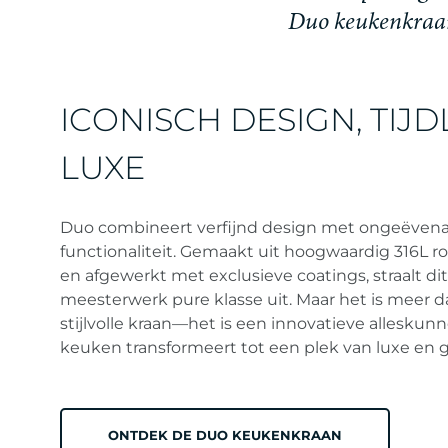
D
u
o
k
e
u
k
e
n
k
r
a
a
ICONISCH DESIGN, TIJ
LUXE
Duo combineert verfijnd design met ongeëven
functionaliteit. Gemaakt uit hoogwaardig 316L roe
en afgewerkt met exclusieve coatings, straalt dit
meesterwerk pure klasse uit. Maar het is meer d
stijlvolle kraan—het is een innovatieve alleskunne
keuken transformeert tot een plek van luxe en
ONTDEK DE DUO KEUKENKRAAN