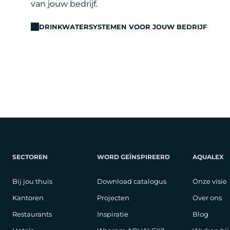
van jouw bedrijf.
DRINKWATERSYSTEMEN VOOR JOUW BEDRIJF
SECTOREN
WORD GEÏNSPIREERD
AQUALEX
Bij jou thuis
Download catalogus
Onze visie
Kantoren
Projecten
Over ons
Restaurants
Inspiratie
Blog