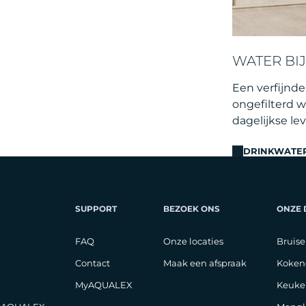
WATER BIJ
Een verfijnd
ongefilterd w
dagelijkse le
DRINKWATE
SUPPORT
BEZOEK ONS
ONZE
FAQ
Onze locaties
Bruise
Contact
Maak een afspraak
Koken
MyAQUALEX
Keuke