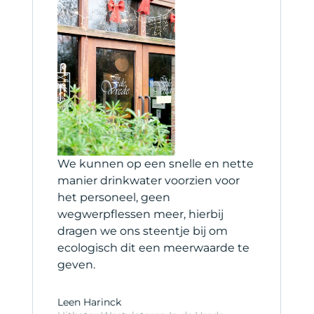
et
We kunnen op een snelle en nette
H
manier drinkwater voorzien voor
s
het personeel, geen
b
wegwerpflessen meer, hierbij
s
dragen we ons steentje bij om
ecologisch dit een meerwaarde te
C
geven.
C
Leen Harinck