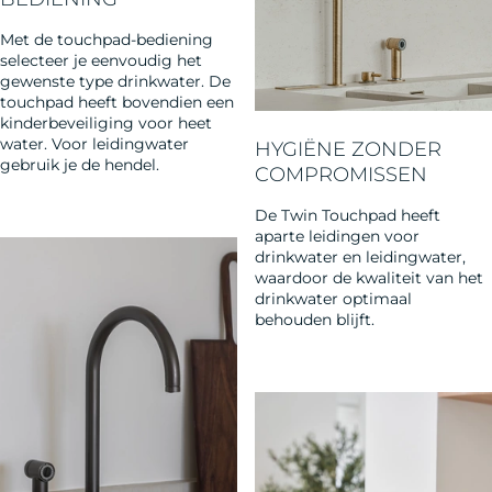
Met de touchpad-bediening
selecteer je eenvoudig het
gewenste type drinkwater. De
Ontdek de perfecte mix van elegantie en functionaliteit met
touchpad heeft bovendien een
onze ruimtebesparende combinatiekraan. Schakel moeiteloos
kinderbeveiliging voor heet
water. ​Voor leidingwater
tussen ongefilterd koud en warm water met de eenvoudige
HYGIËNE ZONDER
gebruik je de hendel.
hendel, terwijl de elektronische bediening premium gefilterd
COMPROMISSEN
water levert in verschillende temperaturen en texturen.
De Twin Touchpad heeft
aparte leidingen voor
drinkwater en leidingwater,
waardoor de kwaliteit van het
drinkwater optimaal
behouden blijft.