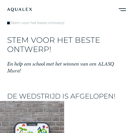
/
Stem voor het beste ontwerp!
S
T
E
M
V
O
O
R
H
E
T
B
E
S
T
E
O
N
T
W
E
R
P
!
E
n
h
e
l
p
e
e
n
s
c
h
o
o
l
m
e
t
h
e
t
w
i
n
n
e
n
v
a
n
e
e
n
A
L
A
S
Q
M
u
r
o
!
DE WEDSTRIJD IS AFGELOPEN!