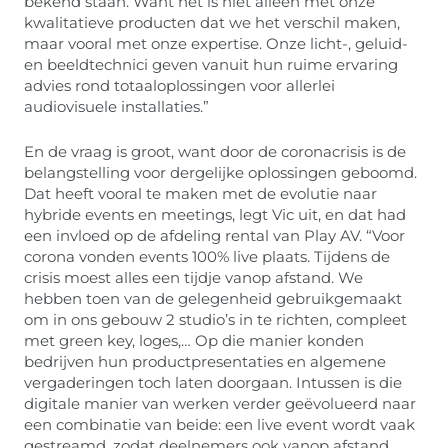
bekend staan. Want het is niet alleen met onze
kwalitatieve producten dat we het verschil maken,
maar vooral met onze expertise. Onze licht-, geluid-
en beeldtechnici geven vanuit hun ruime ervaring
advies rond totaaloplossingen voor allerlei
audiovisuele installaties.”
En de vraag is groot, want door de coronacrisis is de
belangstelling voor dergelijke oplossingen geboomd.
Dat heeft vooral te maken met de evolutie naar
hybride events en meetings, legt Vic uit, en dat had
een invloed op de afdeling rental van Play AV. “Voor
corona vonden events 100% live plaats. Tijdens de
crisis moest alles een tijdje vanop afstand. We
hebben toen van de gelegenheid gebruikgemaakt
om in ons gebouw 2 studio’s in te richten, compleet
met green key, loges,… Op die manier konden
bedrijven hun productpresentaties en algemene
vergaderingen toch laten doorgaan. Intussen is die
digitale manier van werken verder geëvolueerd naar
een combinatie van beide: een live event wordt vaak
gestreamd, zodat deelnemers ook vanop afstand