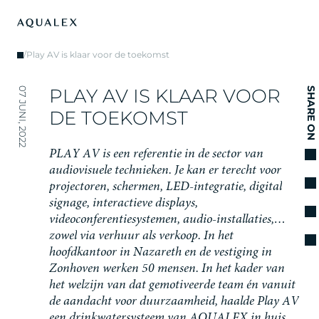
/
Play AV is klaar voor de toekomst
P
L
A
Y
A
V
I
S
K
L
A
A
R
V
O
O
R
07 JUNI, 2022
SHARE ON
D
E
T
O
E
K
O
M
S
T
P
L
A
Y
A
V
i
s
e
e
n
r
e
f
e
r
e
n
t
i
e
i
n
d
e
s
e
c
t
o
r
v
a
n
a
u
d
i
o
v
i
s
u
e
l
e
t
e
c
h
n
i
e
k
e
n
.
J
e
k
a
n
e
r
t
e
r
e
c
h
t
v
o
o
r
p
r
o
j
e
c
t
o
r
e
n
,
s
c
h
e
r
m
e
n
,
L
E
D
-
i
n
t
e
g
r
a
t
i
e
,
d
i
g
i
t
a
l
s
i
g
n
a
g
e
,
i
n
t
e
r
a
c
t
i
e
v
e
d
i
s
p
l
a
y
s
,
v
i
d
e
o
c
o
n
f
e
r
e
n
t
i
e
s
y
s
t
e
m
e
n
,
a
u
d
i
o
-
i
n
s
t
a
l
l
a
t
i
e
s
,
…
z
o
w
e
l
v
i
a
v
e
r
h
u
u
r
a
l
s
v
e
r
k
o
o
p
.
I
n
h
e
t
h
o
o
f
d
k
a
n
t
o
o
r
i
n
N
a
z
a
r
e
t
h
e
n
d
e
v
e
s
t
i
g
i
n
g
i
n
Z
o
n
h
o
v
e
n
w
e
r
k
e
n
5
0
m
e
n
s
e
n
.
I
n
h
e
t
k
a
d
e
r
v
a
n
h
e
t
w
e
l
z
i
j
n
v
a
n
d
a
t
g
e
m
o
t
i
v
e
e
r
d
e
t
e
a
m
é
n
v
a
n
u
i
t
d
e
a
a
n
d
a
c
h
t
v
o
o
r
d
u
u
r
z
a
a
m
h
e
i
d
,
h
a
a
l
d
e
P
l
a
y
A
V
e
e
n
d
r
i
n
k
w
a
t
e
r
s
y
s
t
e
e
m
v
a
n
A
Q
U
A
L
E
X
i
n
h
u
i
s
.