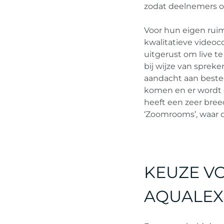
zodat deelnemers o
Voor hun eigen rui
kwalitatieve video
uitgerust om live t
bij wijze van sprek
aandacht aan beste
komen en er wordt o
heeft een zeer bree
‘Zoomrooms’, waar 
KEUZE V
AQUALEX