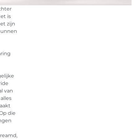
chter
et is
et zijn
 kunnen
aring
elijke
ride
al van
alles
aakt
 Op die
ingen
treamd,