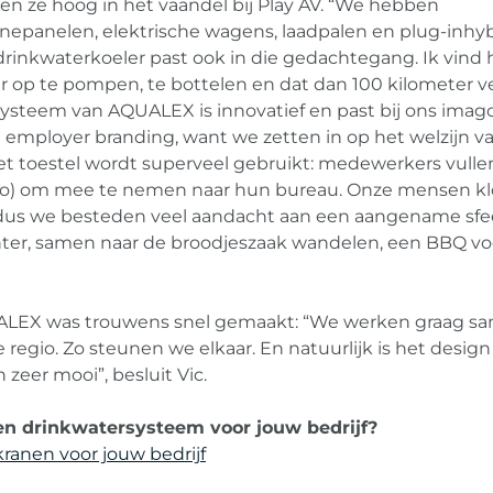
n ze hoog in het vaandel bij Play AV. “We hebben
nepanelen, elektrische wagens, laadpalen en plug-inhyb
rinkwaterkoeler past ook in die gedachtegang. Ik vind 
r op te pompen, te bottelen en dat dan 100 kilometer ve
systeem van AQUALEX is innovatief en past bij ons imago
e employer branding, want we zetten in op het welzijn v
t toestel wordt superveel gebruikt: medewerkers vulle
logo) om mee te nemen naar hun bureau. Onze mensen k
, dus we besteden veel aandacht aan een aangename sfe
nter, samen naar de broodjeszaak wandelen, een BBQ vo
ALEX was trouwens snel gemaakt: “We werken graag s
 regio. Zo steunen we elkaar. En natuurlijk is het desig
 zeer mooi”, besluit Vic.
en drinkwatersysteem voor jouw bedrijf?
ranen voor jouw bedrijf