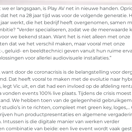
e er langsgaan, is Play AV net in nieuwe handen. Opri
dat het na 28 jaar tijd was voor de volgende generatie. H
 7 jaar werkt, die het bedrijf heeft overgenomen, samen m
mbitie? “Verder specialiseren, zodat we de meerwaarde
voor we bekend staan. Want het is niet alleen met onze
ten dat we het verschil maken, maar vooral met onze
ht-, geluid- en beeldtechnici geven vanuit hun ruime erv
ossingen voor allerlei audiovisuele installaties.”
, want door de coronacrisis is de belangstelling voor derg
d. Dat heeft vooral te maken met de evolutie naar hyb
legt Vic uit, en dat had een invloed op de afdeling rent
a vonden events 100% live plaats. Tijdens de crisis moest 
fstand. We hebben toen van de gelegenheid gebruikgem
studio’s in te richten, compleet met green key, loges,…
ijven hun productpresentaties en algemene vergader
. Intussen is die digitale manier van werken verder
n combinatie van beide: een live event wordt vaak ges