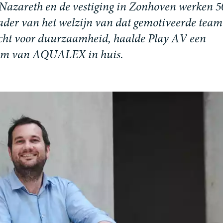
N
a
z
a
r
e
t
h
e
n
d
e
v
e
s
t
i
g
i
n
g
i
n
Z
o
n
h
o
v
e
n
w
e
r
k
e
n
5
a
d
e
r
v
a
n
h
e
t
w
e
l
z
i
j
n
v
a
n
d
a
t
g
e
m
o
t
i
v
e
e
r
d
e
t
e
a
m
c
h
t
v
o
o
r
d
u
u
r
z
a
a
m
h
e
i
d
,
h
a
a
l
d
e
P
l
a
y
A
V
e
e
n
m
v
a
n
A
Q
U
A
L
E
X
i
n
h
u
i
s
.