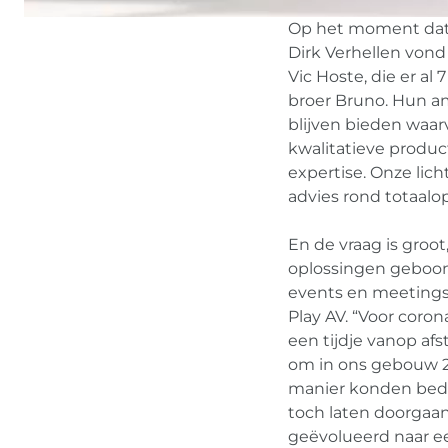
Op het moment dat w
Dirk Verhellen vond 
Vic Hoste, die er al
broer Bruno. Hun a
blijven bieden waar
kwalitatieve produc
expertise. Onze lic
advies rond totaalopl
En de vraag is groot
oplossingen geboom
events en meetings, 
Play AV. “Voor coron
een tijdje vanop a
om in ons gebouw 2 
manier konden bedr
toch laten doorgaan
geëvolueerd naar ee