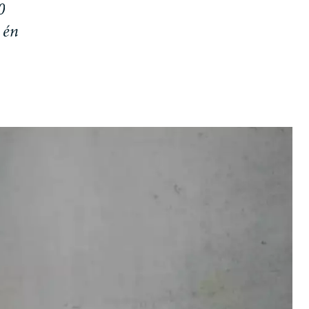
0
é
n