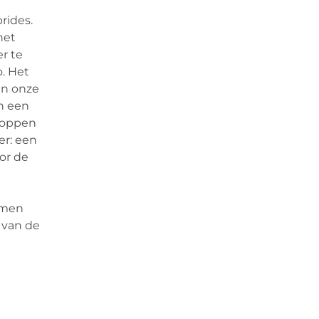
rides.
het
r te
. Het
an onze
n een
loppen
er: een
or de
amen
n van de