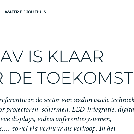
WATER BIJ JOU THUIS
N
A
V
I
S
K
L
A
A
R
R
D
E
T
O
E
K
O
M
S
T
EN
r
e
f
e
r
e
n
t
i
e
i
n
d
e
s
e
c
t
o
r
v
a
n
a
u
d
i
o
v
i
s
u
e
l
e
t
e
c
h
n
i
e
o
r
p
r
o
j
e
c
t
o
r
e
n
,
s
c
h
e
r
m
e
n
,
L
E
D
-
i
n
t
e
g
r
a
t
i
e
,
d
i
g
i
t
i
e
v
e
d
i
s
p
l
a
y
s
,
v
i
d
e
o
c
o
n
f
e
r
e
n
t
i
e
s
y
s
t
e
m
e
n
,
s
,
…
z
o
w
e
l
v
i
a
v
e
r
h
u
u
r
a
l
s
v
e
r
k
o
o
p
.
I
n
h
e
t