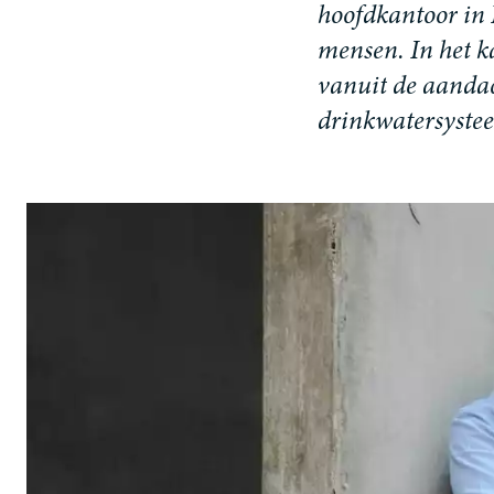
h
o
o
f
d
k
a
n
t
o
o
r
i
n
m
e
n
s
e
n
.
I
n
h
e
t
k
v
a
n
u
i
t
d
e
a
a
n
d
a
d
r
i
n
k
w
a
t
e
r
s
y
s
t
e
e