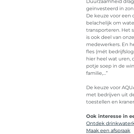
Duurzaamheid drage
geïnvesteerd in zon
De keuze voor een d
belachelijk om wate
transporteren. Het 
is ook deel van onz
medewerkers. En he
fles (mét bedrijfs
hier heel wat uren
potje soep in de wi
familie,…”
De keuze voor AQU
met bedrijven uit de
toestellen en kranen
Ook interesse in e
Ontdek drinkwaterk
Maak een afspraak