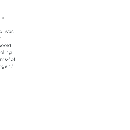
ar
s
d, was
r
beeld
eling
ms-‘ of
ngen.”