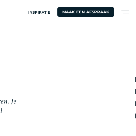
MAAK EEN AFSPRAAK
INSPIRATIE
S
k
e
n
.
J
e
a
l