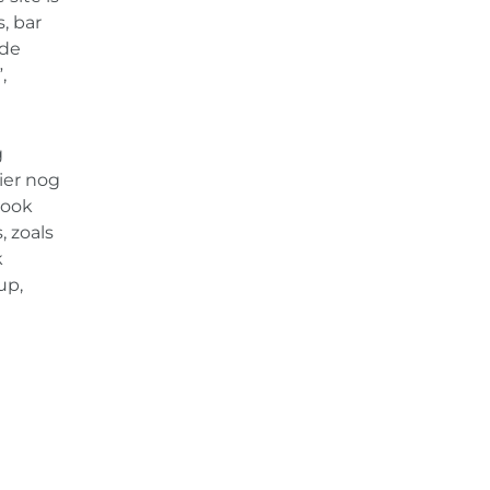
, bar
 de
,
g
hier nog
 ook
 zoals
k
up,