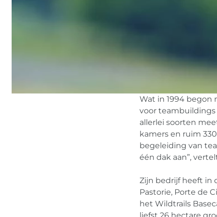
Wat in 1994 begon 
voor teambuildings 
allerlei soorten mee
kamers en ruim 330 
begeleiding van team
één dak aan”, verte
Zijn bedrijf heeft i
Pastorie, Porte de C
het Wildtrails Base
liefst 26 hectare gro