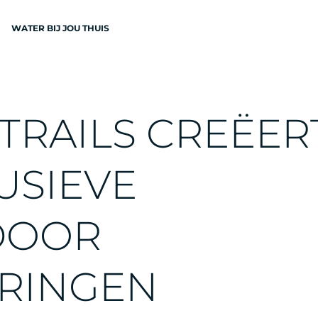
WATER BIJ JOU THUIS
N
T
R
A
I
L
S
C
R
E
Ë
E
R
U
S
I
E
V
E
EN
D
O
O
R
R
I
N
G
E
N