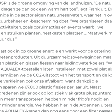
SP is de groene omgeving van de landhuizen. “De natuu
e dragen ze dan ook een warm hart toe”, legt Frank uit. 
 enige in de sector eigen natuurreservaten, waar het in o
tuurbeheer en -bescherming doet. “We organiseren daa
ctiviteiten, zoals opruimacties en events waarbij we
n struiken planten, nestkasten plaatsen,... Maatwerk 
uur dus.”
naast ook in op groene energie en werkt voor de catering
eketenproducten. Uit duurzaamheidsoverwegingen maa
an plastic en glazen flessen naar leidingwaterkoelers. “
AQUALEX-toestellen laten installeren, met zowel plat al
vermijden we de CO2-uitstoot van het transport en de k
e verkleinen ook onze afvalberg, want dankzij die
paren we 67.000 plastic flesjes per jaar uit. Naast
edenen zijn er ook op logistiek vlak grote pluspunten:
n meer transporteren, hebben minder frigo’s nodig en
r minder energie. We hebben hier in de Ardennen uiters
n de AQUALEX-kranen dan nog eens door een filter passee