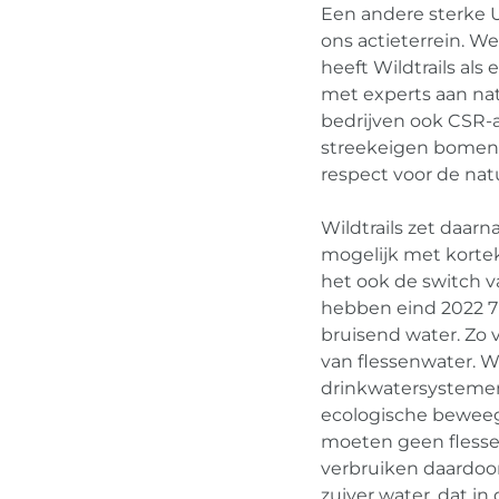
Een andere sterke U
ons actieterrein. W
heeft Wildtrails als
met experts aan na
bedrijven ook CSR-a
streekeigen bomen e
respect voor de nat
Wildtrails zet daar
mogelijk met kort
het ook de switch v
hebben eind 2022 7 
bruisend water. Zo 
van flessenwater. W
drinkwatersystemen s
ecologische beweegr
moeten geen flesse
verbruiken daardoo
zuiver water, dat i