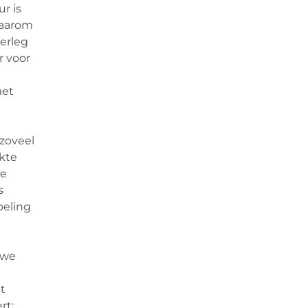
r is
Daarom
verleg
r voor
met
 zoveel
kte
We
s
oeling
 we
t
rt: