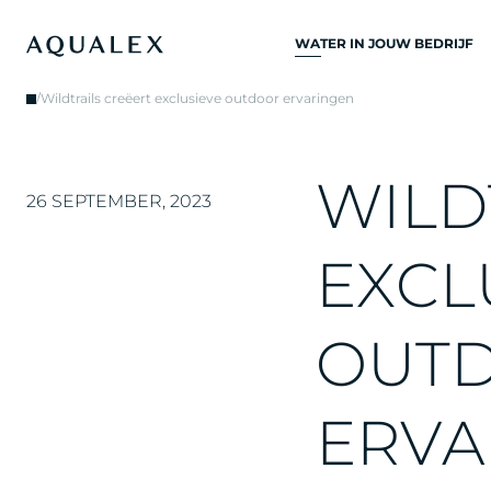
WATER IN JOUW BEDRIJF
ALLE
/
Wildtrails creëert exclusieve outdoor ervaringen
DRINKWATERSYSTEME
DRINKWATERKRANEN
W
I
L
D
KEUKENKRANEN
26 SEPTEMBER, 2023
WATERKOELERS
E
X
C
L
WATERDISPENSERS
DRINKWATERFONTEIN
O
U
T
WATERFILTER
E
R
V
A