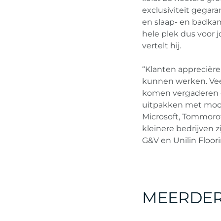
exclusiviteit gegara
en slaap- en badkam
hele plek dus voor 
vertelt hij.
“Klanten appreciëre
kunnen werken. Veel 
komen vergaderen en
uitpakken met mooi
Microsoft, Tommoro
kleinere bedrijven z
G&V en Unilin Floori
MEERDER