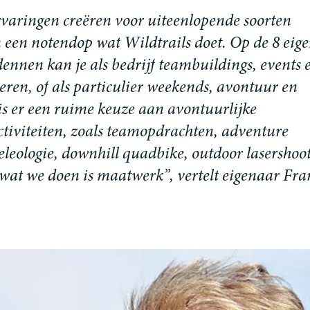
r
v
a
r
i
n
g
e
n
c
r
e
ë
r
e
n
v
o
o
r
u
i
t
e
e
n
l
o
p
e
n
d
e
s
o
o
r
t
e
n
n
e
e
n
n
o
t
e
n
d
o
p
w
a
t
W
i
l
d
t
r
a
i
l
s
d
o
e
t
.
O
p
d
e
8
e
i
g
e
d
e
n
n
e
n
k
a
n
j
e
a
l
s
b
e
d
r
i
j
f
t
e
a
m
b
u
i
l
d
i
n
g
s
,
e
v
e
n
t
s
e
r
e
n
,
o
f
a
l
s
p
a
r
t
i
c
u
l
i
e
r
w
e
e
k
e
n
d
s
,
a
v
o
n
t
u
u
r
e
n
i
s
e
r
e
e
n
r
u
i
m
e
k
e
u
z
e
a
a
n
a
v
o
n
t
u
u
r
l
i
j
k
e
c
t
i
v
i
t
e
i
t
e
n
,
z
o
a
l
s
t
e
a
m
o
p
d
r
a
c
h
t
e
n
,
a
d
v
e
n
t
u
r
e
e
l
e
o
l
o
g
i
e
,
d
o
w
n
h
i
l
l
q
u
a
d
b
i
k
e
,
o
u
t
d
o
o
r
l
a
s
e
r
s
h
o
o
w
a
t
w
e
d
o
e
n
i
s
m
a
a
t
w
e
r
k
”
,
v
e
r
t
e
l
t
e
i
g
e
n
a
a
r
F
r
a