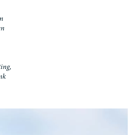
n
e
n
t
i
n
g
,
n
k