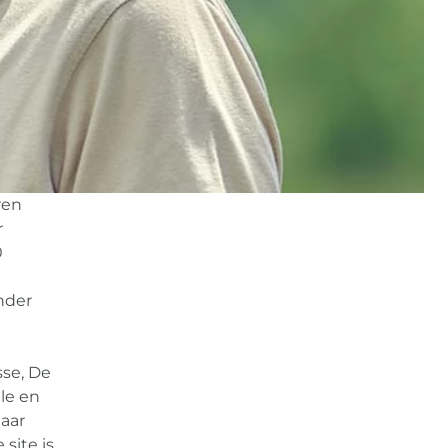
ren
r
0
nder
sse, De
lle en
maar
 site is