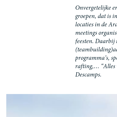
O
n
v
e
r
g
e
t
e
l
i
j
k
e
e
g
r
o
e
p
e
n
,
d
a
t
i
s
i
l
o
c
a
t
i
e
s
i
n
d
e
A
r
m
e
e
t
i
n
g
s
o
r
g
a
n
i
s
f
e
e
s
t
e
n
.
D
a
a
r
b
i
j
(
t
e
a
m
b
u
i
l
d
i
n
g
)
a
p
r
o
g
r
a
m
m
a
’
s
,
s
p
r
a
f
t
i
n
g
,
…
“
A
l
l
e
s
D
e
s
c
a
m
p
s
.