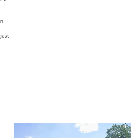
jn
gast