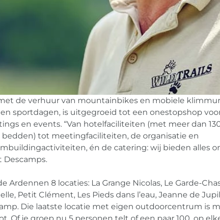
met de verhuur van mountainbikes en mobiele klimmu
en sportdagen, is uitgegroeid tot een onestopshop voo
tings en events. “Van hotelfaciliteiten (met meer dan 13
bedden) tot meetingfaciliteiten, de organisatie en
buildingactiviteiten, én de catering: wij bieden alles o
lt Descamps.
n de Ardennen 8 locaties: La Grange Nicolas, Le Garde-Cha
ielle, Petit Clément, Les Pieds dans l’eau, Jeanne de Jupi
camp. Die laatste locatie met eigen outdoorcentrum is 
ot. Of je groep nu 5 personen telt of een paar 100, op elke