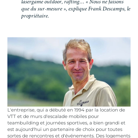
l
a
s
e
r
g
a
m
e
o
u
t
d
o
o
r
,
r
a
f
t
i
n
g
…
«
N
o
u
s
n
e
f
a
i
s
o
n
s
q
u
e
d
u
s
u
r
-
m
e
s
u
r
e
»
,
e
x
p
l
i
q
u
e
F
r
a
n
k
D
e
s
c
a
m
p
s
,
l
e
p
r
o
p
r
i
é
t
a
i
r
e
.
L'entreprise, qui a débuté en 1994 par la location de
VTT et de murs d'escalade mobiles pour
teambuilding et journées sportives, a bien grandi et
est aujourd'hui un partenaire de choix pour toutes
sortes de rencontres et d'événements. Des logements