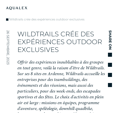
/
Wildtrails crée des expériences outdoor exclusives
W
I
L
D
T
R
A
I
L
S
C
R
É
E
D
E
S
26 SEPTEMBRE, 2023
SHARE ON
E
X
P
É
R
I
E
N
C
E
S
O
U
T
D
O
O
R
E
X
C
L
U
S
I
V
E
S
O
f
f
r
i
r
d
e
s
e
x
p
é
r
i
e
n
c
e
s
i
n
o
u
b
l
i
a
b
l
e
s
à
d
e
s
g
r
o
u
p
e
s
e
n
t
o
u
t
g
e
n
r
e
,
v
o
i
l
à
l
a
r
a
i
s
o
n
d
’
ê
t
r
e
d
e
W
i
l
d
t
r
a
i
l
s
.
S
u
r
s
e
s
8
s
i
t
e
s
e
n
A
r
d
e
n
n
e
,
W
i
l
d
t
r
a
i
l
s
a
c
c
u
e
i
l
l
e
l
e
s
e
n
t
r
e
p
r
i
s
e
s
p
o
u
r
d
e
s
t
e
a
m
b
u
i
l
d
i
n
g
s
,
d
e
s
é
v
é
n
e
m
e
n
t
s
e
t
d
e
s
r
é
u
n
i
o
n
s
,
m
a
i
s
a
u
s
s
i
d
e
s
p
a
r
t
i
c
u
l
i
e
r
s
,
p
o
u
r
d
e
s
w
e
e
k
-
e
n
d
s
,
d
e
s
e
s
c
a
p
a
d
e
s
s
p
o
r
t
i
v
e
s
e
t
d
e
s
f
ê
t
e
s
.
L
e
c
h
o
i
x
d
'
a
c
t
i
v
i
t
é
s
e
n
p
l
e
i
n
a
i
r
e
s
t
l
a
r
g
e
:
m
i
s
s
i
o
n
s
e
n
é
q
u
i
p
e
s
,
p
r
o
g
r
a
m
m
e
d
'
a
v
e
n
t
u
r
e
,
s
p
é
l
é
o
l
o
g
i
e
,
d
o
w
n
h
i
l
l
q
u
a
d
b
i
k
e
,