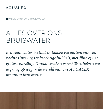
/
Alles over ons bruiswater
A
L
L
E
S
O
V
E
R
O
N
S
B
R
U
I
S
W
A
T
E
R
B
r
u
i
s
e
n
d
w
a
t
e
r
b
e
s
t
a
a
t
i
n
t
a
l
l
o
z
e
v
a
r
i
a
n
t
e
n
:
v
a
n
e
e
n
z
a
c
h
t
e
t
i
n
t
e
l
i
n
g
t
o
t
k
r
a
c
h
t
i
g
e
b
u
b
b
e
l
s
,
m
e
t
f
i
j
n
e
o
f
n
e
t
g
r
o
t
e
r
e
p
a
r
e
l
i
n
g
.
O
m
d
a
t
s
m
a
k
e
n
v
e
r
s
c
h
i
l
l
e
n
,
h
e
l
p
e
n
w
e
j
e
g
r
a
a
g
o
p
w
e
g
i
n
d
e
w
e
r
e
l
d
v
a
n
o
n
s
A
Q
U
A
L
E
X
p
r
e
m
i
u
m
b
r
u
i
s
w
a
t
e
r
.