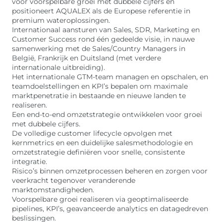
voor voorspelbare groei met dubbele cijfers en
positioneert AQUALEX als de Europese referentie in
premium wateroplossingen.
Internationaal aansturen van Sales, SDR, Marketing en
Customer Success rond één gedeelde visie, in nauwe
samenwerking met de Sales/Country Managers in
België, Frankrijk en Duitsland (met verdere
internationale uitbreiding).
Het internationale GTM-team managen en opschalen, en
teamdoelstellingen en KPI’s bepalen om maximale
marktpenetratie in bestaande en nieuwe landen te
realiseren.
Een end-to-end omzetstrategie ontwikkelen voor groei
met dubbele cijfers.
De volledige customer lifecycle opvolgen met
kernmetrics en een duidelijke salesmethodologie en
omzetstrategie definiëren voor snelle, consistente
integratie.
Risico’s binnen omzetprocessen beheren en zorgen voor
veerkracht tegenover veranderende
marktomstandigheden.
Voorspelbare groei realiseren via geoptimaliseerde
pipelines, KPI’s, geavanceerde analytics en datagedreven
beslissingen.