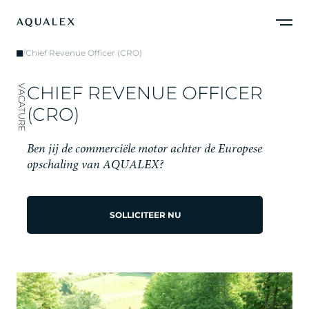
/
Chief Revenue Officer (CRO)
C
H
I
E
F
R
E
V
E
N
U
E
O
F
F
I
C
E
R
VACATURE
(
C
R
O
)
B
e
n
j
i
j
d
e
c
o
m
m
e
r
c
i
ë
l
e
m
o
t
o
r
a
c
h
t
e
r
d
e
E
u
r
o
p
e
s
e
o
p
s
c
h
a
l
i
n
g
v
a
n
A
Q
U
A
L
E
X
?
SOLLICITEER NU