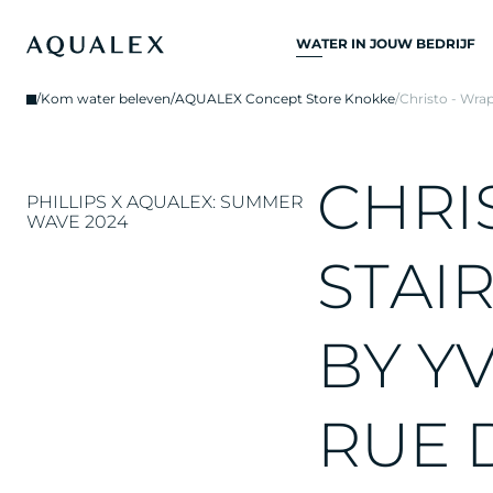
WATER IN JOUW BEDRIJF
ALLE
/
Kom water beleven
/
AQUALEX Concept Store Knokke
/
Christo - Wra
DRINKWATERSYSTEME
DRINKWATERKRANEN
C
H
R
I
KEUKENKRANEN
PHILLIPS X AQUALEX: SUMMER
WAVE 2024
WATERKOELERS
S
T
A
I
WATERDISPENSERS
DRINKWATERFONTEIN
B
Y
Y
WATERFILTER
R
U
E