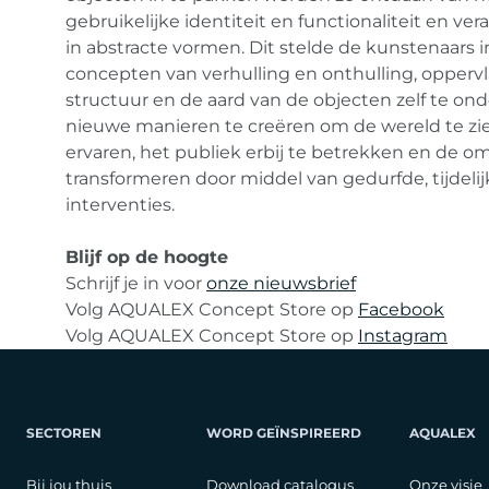
gebruikelijke identiteit en functionaliteit en ve
in abstracte vormen. Dit stelde de kunstenaars 
concepten van verhulling en onthulling, opperv
structuur en de aard van de objecten zelf te on
nieuwe manieren te creëren om de wereld te zi
ervaren, het publiek erbij te betrekken en de o
transformeren door middel van gedurfde, tijdelijk
interventies.
Blijf op de hoogte
Schrijf je in voor
onze nieuwsbrief
Volg AQUALEX Concept Store op
Facebook
Volg AQUALEX Concept Store op
Instagram
SECTOREN
WORD GEÏNSPIREERD
AQUALEX
Bij jou thuis
Download catalogus
Onze visie