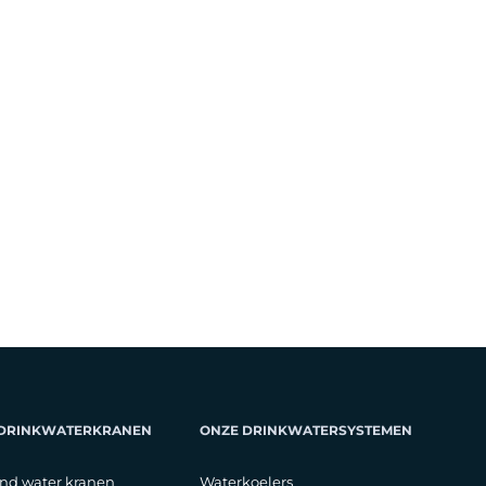
 DRINKWATERKRANEN
ONZE DRINKWATERSYSTEMEN
nd water kranen
Waterkoelers