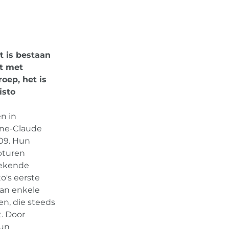
t is bestaan
et met
oep, het is
isto
n in
nne-Claude
009. Hun
pturen
rekende
to's eerste
van enkele
n, die steeds
. Door
hun