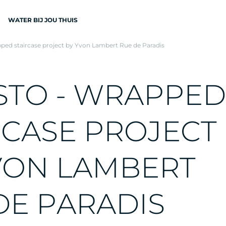
WATER BIJ JOU THUIS
pped staircase project by Yvon Lambert Rue de Paradis
N
S
T
O
-
W
R
A
P
P
E
D
R
C
A
S
E
P
R
O
J
E
C
T
EN
V
O
N
L
A
M
B
E
R
T
D
E
P
A
R
A
D
I
S