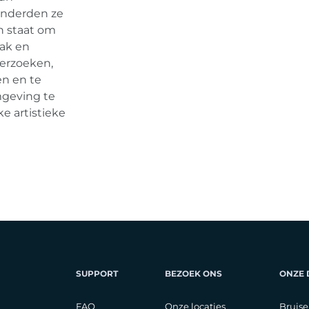
randerden ze
in staat om
lak en
derzoeken,
en en te
mgeving te
e artistieke
SUPPORT
BEZOEK ONS
ONZE
FAQ
Onze locaties
Bruise