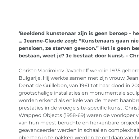
‘Beeldend kunstenaar zijn is geen beroep - he
... Jeanne-Claude zegt: “Kunstenaars gaan ni
pensioen, ze sterven gewoon.” Het is geen ber
bestaan, weet je? Je bestaat door kunst. - Chr
Christo Vladimirov Javacheff werd in 1935 gebore
Bulgarije. Hij werkte samen met zijn vrouw, Jea
Denat de Guillebon, van 1961 tot haar dood in 2
grootschalige installaties en monumentale scul
worden erkend als enkele van de meest baanb
prestaties in de vroege site-specific kunst. Chris
Wrapped Objects (1958-69) waren de voorloper 
van hun meest beruchte en herkenbare projecte
geavanceerder werden in schaal en complexiteit
objecten in te pakken werden ze ontdaan van 