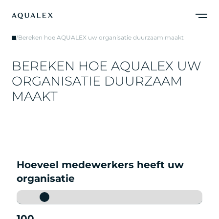
/
Bereken hoe AQUALEX uw organisatie duurzaam maakt
B
E
R
E
K
E
N
H
O
E
A
Q
U
A
L
E
X
U
W
O
R
G
A
N
I
S
A
T
I
E
D
U
U
R
Z
A
A
M
M
A
A
K
T
Hoeveel medewerkers heeft uw
organisatie
100