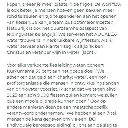
kopen, creëer je meer plaats in de frigo’s. De workflow
is ook beter: je mensen hoeven geen bakken meer
rond te zeulen en tijd te spenderen aan het openen
van flessen. Je kan je team dus optimaler inzetten.
Natuurlijk is ook het duurzaamheidsaspect van
leidingwater belangrijk. We serveren het AQUALEX-
water trouwens in herbruikbare wijnflessen. Als ik
water serveer aan klanten zeg ik altijd ‘Ik ben
Christus en verander wijn in water’ (lacht).”
Voor elke verkochte fles leidingwater, doneert
Kurkumama 50 cent aan het goede doel. “We
schenken dat geld aan ‘charity: water’, een non-
profitorganisatie die mensen in ontwikkelingslanden
van drinkwater voorziet. Ik schat dat we tegen eind
2023 aan zo’n 9.000 flessen zullen komen; we zullen
dus een mooie bijdrage kunnen doen.” Ook op
andere manieren doen ze aan maatschappelijk
verantwoord ondernemen. “We hebben al een 7-tal
mensen de kans gegeven om via een IBO
(individuele beroepsopleiding) bij ons aan de slag te