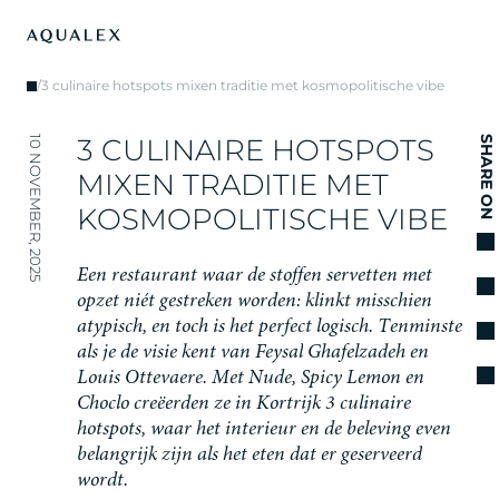
/
3 culinaire hotspots mixen traditie met kosmopolitische vibe
3
C
U
L
I
N
A
I
R
E
H
O
T
S
P
O
T
S
10 NOVEMBER, 2025
SHARE ON
M
I
X
E
N
T
R
A
D
I
T
I
E
M
E
T
K
O
S
M
O
P
O
L
I
T
I
S
C
H
E
V
I
B
E
E
e
n
r
e
s
t
a
u
r
a
n
t
w
a
a
r
d
e
s
t
o
f
f
e
n
s
e
r
v
e
t
t
e
n
m
e
t
o
p
z
e
t
n
i
é
t
g
e
s
t
r
e
k
e
n
w
o
r
d
e
n
:
k
l
i
n
k
t
m
i
s
s
c
h
i
e
n
a
t
y
p
i
s
c
h
,
e
n
t
o
c
h
i
s
h
e
t
p
e
r
f
e
c
t
l
o
g
i
s
c
h
.
T
e
n
m
i
n
s
t
e
a
l
s
j
e
d
e
v
i
s
i
e
k
e
n
t
v
a
n
F
e
y
s
a
l
G
h
a
f
e
l
z
a
d
e
h
e
n
L
o
u
i
s
O
t
t
e
v
a
e
r
e
.
M
e
t
N
u
d
e
,
S
p
i
c
y
L
e
m
o
n
e
n
C
h
o
c
l
o
c
r
e
ë
e
r
d
e
n
z
e
i
n
K
o
r
t
r
i
j
k
3
c
u
l
i
n
a
i
r
e
h
o
t
s
p
o
t
s
,
w
a
a
r
h
e
t
i
n
t
e
r
i
e
u
r
e
n
d
e
b
e
l
e
v
i
n
g
e
v
e
n
b
e
l
a
n
g
r
i
j
k
z
i
j
n
a
l
s
h
e
t
e
t
e
n
d
a
t
e
r
g
e
s
e
r
v
e
e
r
d
w
o
r
d
t
.