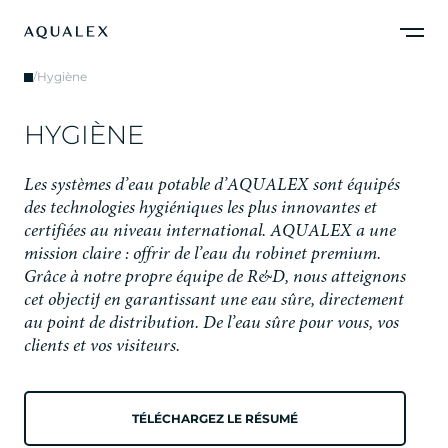
/
Hygiène
H
Y
G
I
È
N
E
L
e
s
s
y
s
t
è
m
e
s
d
’
e
a
u
p
o
t
a
b
l
e
d
’
A
Q
U
A
L
E
X
s
o
n
t
é
q
u
i
p
é
s
d
e
s
t
e
c
h
n
o
l
o
g
i
e
s
h
y
g
i
é
n
i
q
u
e
s
l
e
s
p
l
u
s
i
n
n
o
v
a
n
t
e
s
e
t
c
e
r
t
i
f
i
é
e
s
a
u
n
i
v
e
a
u
i
n
t
e
r
n
a
t
i
o
n
a
l
.
A
Q
U
A
L
E
X
a
u
n
e
m
i
s
s
i
o
n
c
l
a
i
r
e
:
o
f
f
r
i
r
d
e
l
’
e
a
u
d
u
r
o
b
i
n
e
t
p
r
e
m
i
u
m
.
G
r
â
c
e
à
n
o
t
r
e
p
r
o
p
r
e
é
q
u
i
p
e
d
e
R
&
D
,
n
o
u
s
a
t
t
e
i
g
n
o
n
s
c
e
t
o
b
j
e
c
t
i
f
e
n
g
a
r
a
n
t
i
s
s
a
n
t
u
n
e
e
a
u
s
û
r
e
,
d
i
r
e
c
t
e
m
e
n
t
a
u
p
o
i
n
t
d
e
d
i
s
t
r
i
b
u
t
i
o
n
.
D
e
l
’
e
a
u
s
û
r
e
p
o
u
r
v
o
u
s
,
v
o
s
c
l
i
e
n
t
s
e
t
v
o
s
v
i
s
i
t
e
u
r
s
.
TÉLÉCHARGEZ LE RÉSUMÉ