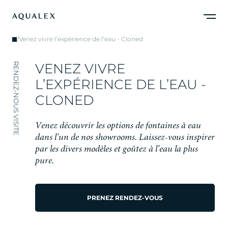
/
Venez vivre l’expérience de l’eau - Cloned
V
E
N
E
Z
V
I
V
R
E
RENDEZ-NOUS VISITE
L
’
E
X
P
É
R
I
E
N
C
E
D
E
L
’
E
A
U
-
C
L
O
N
E
D
V
e
n
e
z
d
é
c
o
u
v
r
i
r
l
e
s
o
p
t
i
o
n
s
d
e
f
o
n
t
a
i
n
e
s
à
e
a
u
d
a
n
s
l
’
u
n
d
e
n
o
s
s
h
o
w
r
o
o
m
s
.
L
a
i
s
s
e
z
-
v
o
u
s
i
n
s
p
i
r
e
r
p
a
r
l
e
s
d
i
v
e
r
s
m
o
d
è
l
e
s
e
t
g
o
û
t
e
z
à
l
’
e
a
u
l
a
p
l
u
s
p
u
r
e
.
PRENEZ RENDEZ-VOUS