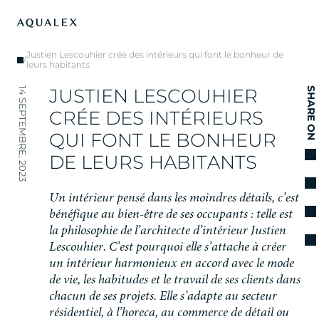
Justien Lescouhier crée des intérieurs qui font le bonheur de
/
leurs habitants
J
U
S
T
I
E
N
L
E
S
C
O
U
H
I
E
R
14 SEPTEMBRE, 2023
SHARE ON
C
R
É
E
D
E
S
I
N
T
É
R
I
E
U
R
S
Q
U
I
F
O
N
T
L
E
B
O
N
H
E
U
R
D
E
L
E
U
R
S
H
A
B
I
T
A
N
T
S
U
n
i
n
t
é
r
i
e
u
r
p
e
n
s
é
d
a
n
s
l
e
s
m
o
i
n
d
r
e
s
d
é
t
a
i
l
s
,
c
’
e
s
t
b
é
n
é
f
i
q
u
e
a
u
b
i
e
n
-
ê
t
r
e
d
e
s
e
s
o
c
c
u
p
a
n
t
s
:
t
e
l
l
e
e
s
t
l
a
p
h
i
l
o
s
o
p
h
i
e
d
e
l
’
a
r
c
h
i
t
e
c
t
e
d
’
i
n
t
é
r
i
e
u
r
J
u
s
t
i
e
n
L
e
s
c
o
u
h
i
e
r
.
C
’
e
s
t
p
o
u
r
q
u
o
i
e
l
l
e
s
’
a
t
t
a
c
h
e
à
c
r
é
e
r
u
n
i
n
t
é
r
i
e
u
r
h
a
r
m
o
n
i
e
u
x
e
n
a
c
c
o
r
d
a
v
e
c
l
e
m
o
d
e
d
e
v
i
e
,
l
e
s
h
a
b
i
t
u
d
e
s
e
t
l
e
t
r
a
v
a
i
l
d
e
s
e
s
c
l
i
e
n
t
s
d
a
n
s
c
h
a
c
u
n
d
e
s
e
s
p
r
o
j
e
t
s
.
E
l
l
e
s
’
a
d
a
p
t
e
a
u
s
e
c
t
e
u
r
r
é
s
i
d
e
n
t
i
e
l
,
à
l
’
h
o
r
e
c
a
,
a
u
c
o
m
m
e
r
c
e
d
e
d
é
t
a
i
l
o
u