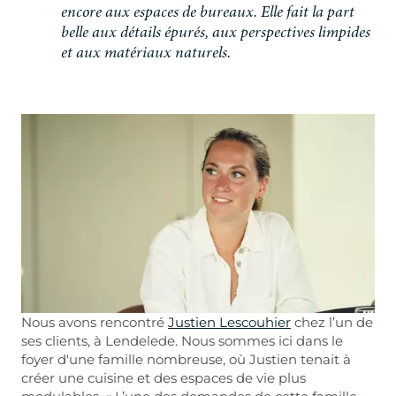
e
n
c
o
r
e
a
u
x
e
s
p
a
c
e
s
d
e
b
u
r
e
a
u
x
.
E
l
l
e
f
a
i
t
l
a
p
a
r
t
b
e
l
l
e
a
u
x
d
é
t
a
i
l
s
é
p
u
r
é
s
,
a
u
x
p
e
r
s
p
e
c
t
i
v
e
s
l
i
m
p
i
d
e
s
e
t
a
u
x
m
a
t
é
r
i
a
u
x
n
a
t
u
r
e
l
s
.
Nous avons rencontré
Justien Lescouhier
chez l’un de
ses clients, à Lendelede. Nous sommes ici dans le
foyer d'une famille nombreuse, où Justien tenait à
créer une cuisine et des espaces de vie plus