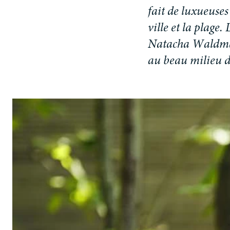
f
a
i
t
d
e
l
u
x
u
e
u
s
e
s
v
i
l
l
e
e
t
l
a
p
l
a
g
e
.
N
a
t
a
c
h
a
W
a
l
d
m
a
u
b
e
a
u
m
i
l
i
e
u