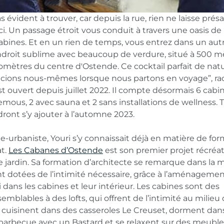
 évident à trouver, car depuis la rue, rien ne laisse prés
ici. Un passage étroit vous conduit à travers une oasis de
abines. Et en un rien de temps, vous entrez dans un aut
droit sublime avec beaucoup de verdure, situé à 500 m
ilomètres du centre d'Ostende. Ce cocktail parfait de nat
précions nous-mêmes lorsque nous partons en voyage”, r
t ouvert depuis juillet 2022. Il compte désormais 6 cabin
emous, 2 avec sauna et 2 sans installations de wellness. T
ront s’y ajouter à l’automne 2023.
e-urbaniste, Youri s’y connaissait déjà en matière de fo
at.
Les Cabanes d’Ostende
est son premier projet récréati
e jardin. Sa formation d’architecte se remarque dans la 
nt dotées de l’intimité nécessaire, grâce à l’aménageme
 dans les cabines et leur intérieur. Les cabines sont des
emblables à des lofts, qui offrent de l’intimité au milieu 
s cuisinent dans des casseroles Le Creuset, dorment dans
barbecue avec un Bastard et se relaxent sur des meuble