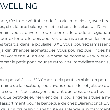
AVELLING
e, c’est une véritable ode à la vie en plein air, avec b
s, ci et là une balançoire, et le chant des oiseaux. Dans l
rain, vous trouverez toutes sortes de produits régionau
 pourrez fendre le bois pour votre bains à remous, les enf
s têtards, dans le poulailler XXL, vous pourrez ramasser 
e jardin d’herbes aromatiques, vous pourrez cueillir des 
 ou votre thé. À l'arrière, le domaine borde le Park Nieuw
traverser le petit pont pour se retrouver immédiatement su
e.
 on a pensé à tout ! “Même si cela peut sembler un peu
aine de la location, nous avons choisi des objets de qua
e sourire. Nous essayons autant que possible de travaill
ux. Le petit-déjeuner vient de la boulangerie située à m
, l’assortiment pour le barbecue de chez Dierendonck,…”,
st du slow travelling dans toute sa splendeur, notammen