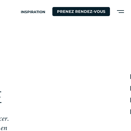
PRENEZ RENDEZ-VOUS
INSPIRATION
S
E
c
e
r
.
e
n