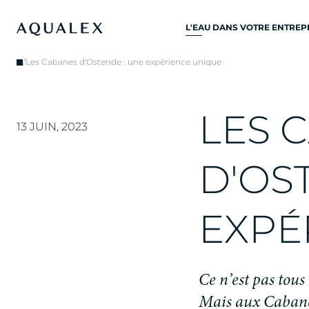
L'EAU DANS VOTRE ENTREP
TOUS SYSTÈMES D’EAU
/
Les Cabanes d'Ostende : une expérience unique
POTABLE
ROBINETS D’EAU
L
E
S
C
ROBINETS DE CUISINE
13 JUIN, 2023
REFROIDISSEURS D'EAU
D
'
O
S
DISTRIBUTEURS D’EAU
FONTAINES À EAU
E
X
P
É
FILTRE À EAU
C
e
n
’
e
s
t
p
a
s
t
o
u
s
M
a
i
s
a
u
x
C
a
b
a
n