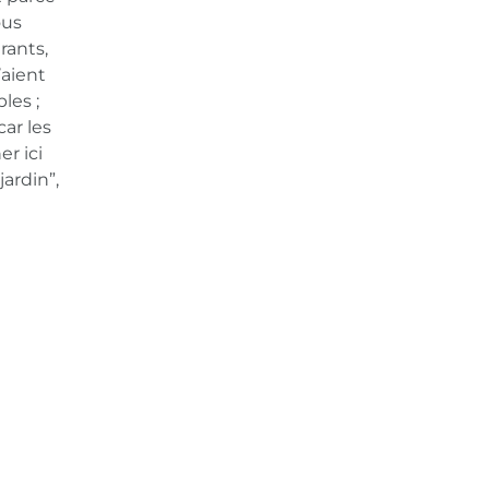
ous
rants,
’aient
les ;
ar les
r ici
ardin”,