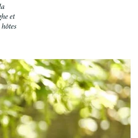
l
a
g
h
e
e
t
h
ô
t
e
s