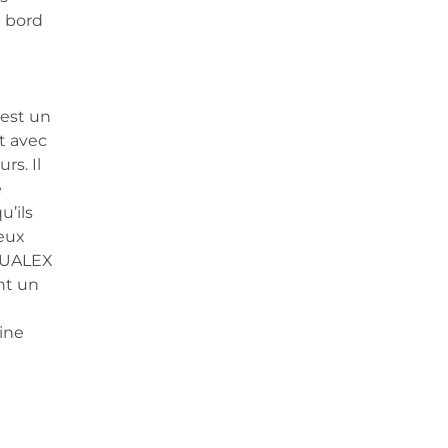
e bord
 est un
t avec
rs. Il
e
u’ils
ieux
AQUALEX
ont un
aine