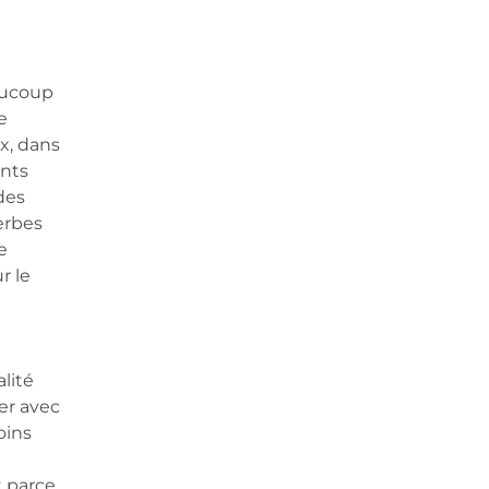
eaucoup
e
x, dans
ants
des
herbes
e
r le
lité
er avec
oins
t parce