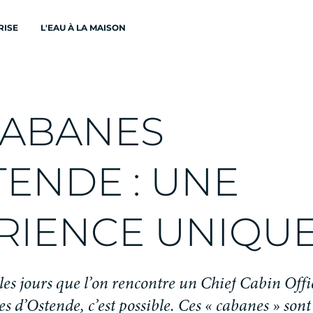
RISE
L'EAU À LA MAISON
A
B
A
N
E
S
T
E
N
D
E
:
U
N
E
R
I
E
N
C
E
U
N
I
Q
U
l
e
s
j
o
u
r
s
q
u
e
l
’
o
n
r
e
n
c
o
n
t
r
e
u
n
C
h
i
e
f
C
a
b
i
n
O
f
f
i
e
s
d
’
O
s
t
e
n
d
e
,
c
’
e
s
t
p
o
s
s
i
b
l
e
.
C
e
s
«
c
a
b
a
n
e
s
»
s
o
n
t