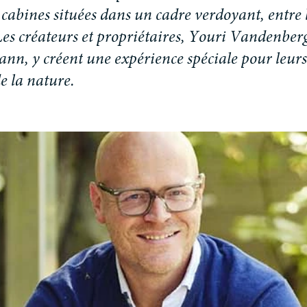
c
a
b
i
n
e
s
s
i
t
u
é
e
s
d
a
n
s
u
n
c
a
d
r
e
v
e
r
d
o
y
a
n
t
,
e
n
t
r
e
L
e
s
c
r
é
a
t
e
u
r
s
e
t
p
r
o
p
r
i
é
t
a
i
r
e
s
,
Y
o
u
r
i
V
a
n
d
e
n
b
e
r
a
n
n
,
y
c
r
é
e
n
t
u
n
e
e
x
p
é
r
i
e
n
c
e
s
p
é
c
i
a
l
e
p
o
u
r
l
e
u
r
s
d
e
l
a
n
a
t
u
r
e
.