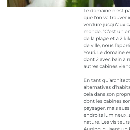
Le domaine n’est pas
que l’on va trouver 
verdure jusqu’aux c
monde. “C’est un en
de la plage et à 2 k
de ville, nous l’ap
Youri. Le domaine es
dont 2 avec bain à r
autres cabines viend
En tant qu’architect
alternatives d’habit
cela dans son propr
dont les cabines so
paysager, mais aussi
endroits lumineux, s
nature. Les visiteur
Auping, cuisent un 