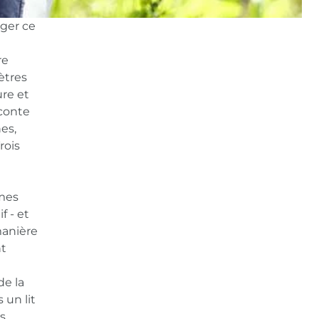
ager ce
re
ètres
ure et
aconte
es,
rois
rmes
f - et
manière
nt
de la
 un lit
s