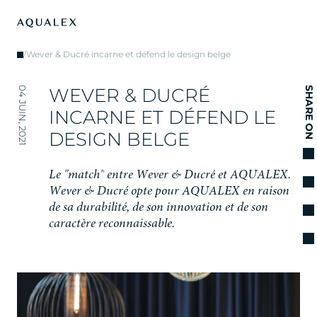
/
Wever & Ducré incarne et défend le design belge
W
E
V
E
R
&
D
U
C
R
É
04 JUIN, 2021
SHARE ON
I
N
C
A
R
N
E
E
T
D
É
F
E
N
D
L
E
D
E
S
I
G
N
B
E
L
G
E
L
e
"
m
a
t
c
h
"
e
n
t
r
e
W
e
v
e
r
&
D
u
c
r
é
e
t
A
Q
U
A
L
E
X
.
W
e
v
e
r
&
D
u
c
r
é
o
p
t
e
p
o
u
r
A
Q
U
A
L
E
X
e
n
r
a
i
s
o
n
d
e
s
a
d
u
r
a
b
i
l
i
t
é
,
d
e
s
o
n
i
n
n
o
v
a
t
i
o
n
e
t
d
e
s
o
n
c
a
r
a
c
t
è
r
e
r
e
c
o
n
n
a
i
s
s
a
b
l
e
.