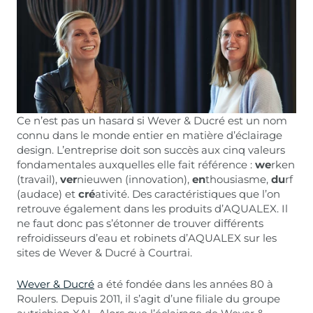
Ce n’est pas un hasard si Wever & Ducré est un nom
connu dans le monde entier en matière d’éclairage
design. L’entreprise doit son succès aux cinq valeurs
fondamentales auxquelles elle fait référence :
we
rken
(travail),
ver
nieuwen (innovation),
en
thousiasme,
du
rf
(audace) et
cré
ativité. Des caractéristiques que l’on
retrouve également dans les produits d’AQUALEX. Il
ne faut donc pas s’étonner de trouver différents
refroidisseurs d’eau et robinets d’AQUALEX sur les
sites de Wever & Ducré à Courtrai.
Wever & Ducré
a été fondée dans les années 80 à
Roulers. Depuis 2011, il s’agit d’une filiale du groupe