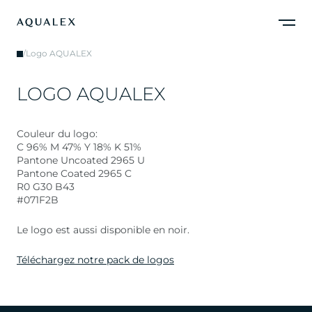
/
Logo AQUALEX
L
O
G
O
A
Q
U
A
L
E
X
Couleur du logo:
C 96% M 47% Y 18% K 51%
Pantone Uncoated 2965 U
Pantone Coated 2965 C
R0 G30 B43
#071F2B
Le logo est aussi disponible en noir.
Téléchargez notre pack de logos