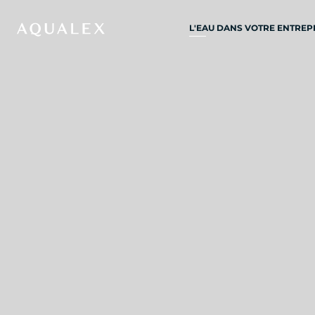
L'EAU DANS VOTRE ENTREP
TOUS SYSTÈMES D’EAU
POTABLE
ROBINETS D’EAU
ROBINETS DE CUISINE
REFROIDISSEURS D'EAU
DISTRIBUTEURS D’EAU
FONTAINES À EAU
FILTRE À EAU