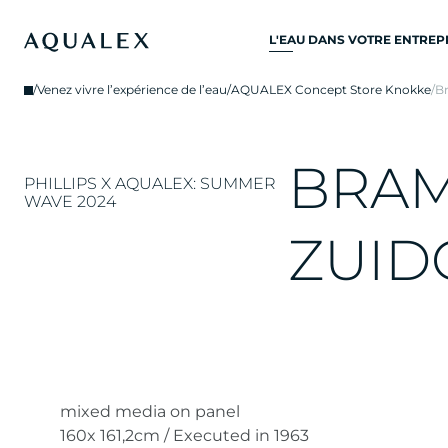
L'EAU DANS VOTRE ENTREP
TOUS SYSTÈMES D’EAU
/
Venez vivre l’expérience de l’eau
/
AQUALEX Concept Store Knokke
/
B
POTABLE
ROBINETS D’EAU
B
R
A
ROBINETS DE CUISINE
PHILLIPS X AQUALEX: SUMMER
WAVE 2024
REFROIDISSEURS D'EAU
Z
U
I
D
DISTRIBUTEURS D’EAU
FONTAINES À EAU
FILTRE À EAU
mixed media on panel
160x 161,2cm / Executed in 1963