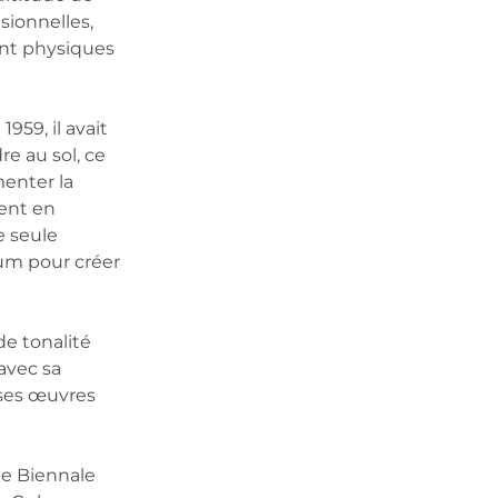
sionnelles,
nt physiques
1959, il avait
e au sol, ce
menter la
vent en
e seule
dium pour créer
de tonalité
 avec sa
 ses œuvres
me Biennale