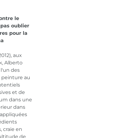
ontre le
 pas oublier
res pour la
na
012), aux
, Alberto
 l'un des
a peinture au
tentiels
sives et de
dium dans une
érieur dans
 appliquées
édients
 craie en
ultitude de