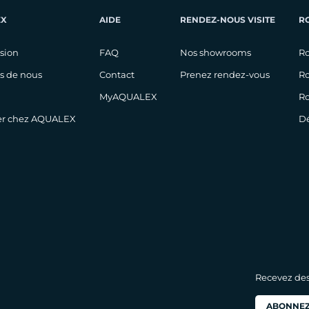
EX
AIDE
RENDEZ-NOUS VISITE
R
ision
FAQ
Nos showrooms
Ro
s de nous
Contact
Prenez rendez-vous
Ro
MyAQUALEX
Ro
ler chez AQUALEX
Dé
Recevez des 
ABONNEZ