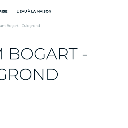
RISE
L'EAU À LA MAISON
ram Bogart - Zuidgrond
M
B
O
G
A
R
T
-
G
R
O
N
D