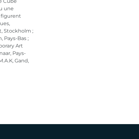
te Cube
nu une
 figurent
ues,
, Stockholm ;
 Pays-Bas ;
orary Art
naar, Pays-
S.M.A.K, Gand,