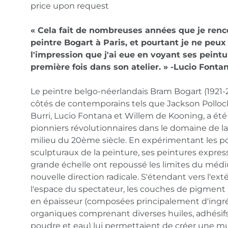
price upon request
« Cela fait de nombreuses années que je renc
peintre Bogart à Paris, et pourtant je ne peux
l'impression que j'ai eue en voyant ses peintu
première fois dans son atelier. » -Lucio Fonta
Le peintre belgo-néerlandais Bram Bogart (1921-2
côtés de contemporains tels que Jackson Pollock
Burri, Lucio Fontana et Willem de Kooning, a été
pionniers révolutionnaires dans le domaine de l
milieu du 20ème siècle. En expérimentant les po
sculpturaux de la peinture, ses peintures expres
grande échelle ont repoussé les limites du mé
nouvelle direction radicale. S'étendant vers l'ext
l'espace du spectateur, les couches de pigment
en épaisseur (composées principalement d'ingr
organiques comprenant diverses huiles, adhésifs,
poudre et eau) lui permettaient de créer une m