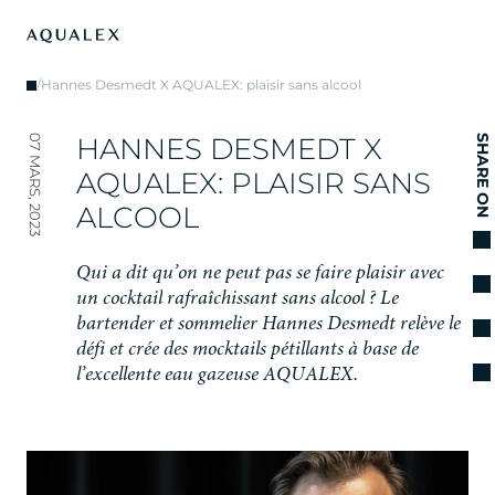
/
Hannes Desmedt X AQUALEX: plaisir sans alcool
H
A
N
N
E
S
D
E
S
M
E
D
T
X
07 MARS, 2023
SHARE ON
A
Q
U
A
L
E
X
:
P
L
A
I
S
I
R
S
A
N
S
A
L
C
O
O
L
Q
u
i
a
d
i
t
q
u
’
o
n
n
e
p
e
u
t
p
a
s
s
e
f
a
i
r
e
p
l
a
i
s
i
r
a
v
e
c
u
n
c
o
c
k
t
a
i
l
r
a
f
r
a
î
c
h
i
s
s
a
n
t
s
a
n
s
a
l
c
o
o
l
?
L
e
b
a
r
t
e
n
d
e
r
e
t
s
o
m
m
e
l
i
e
r
H
a
n
n
e
s
D
e
s
m
e
d
t
r
e
l
è
v
e
l
e
d
é
f
i
e
t
c
r
é
e
d
e
s
m
o
c
k
t
a
i
l
s
p
é
t
i
l
l
a
n
t
s
à
b
a
s
e
d
e
l
’
e
x
c
e
l
l
e
n
t
e
e
a
u
g
a
z
e
u
s
e
A
Q
U
A
L
E
X
.